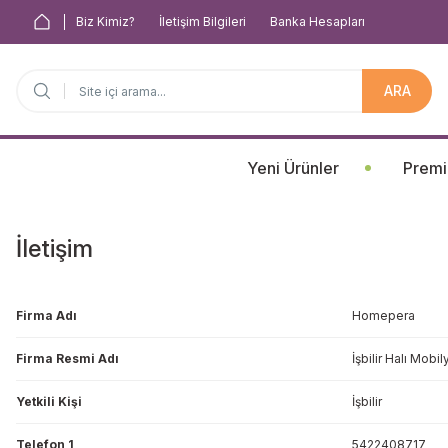
Biz Kimiz?
İletişim Bilgileri
Banka Hesapları
ARA
Anasayfa
Yeni Ürünler
Premi
İletişim
Firma Adı
Homepera
Firma Resmi Adı
İşbilir Halı Mobil
Yetkili Kişi
İşbilir
Telefon 1
5422408717