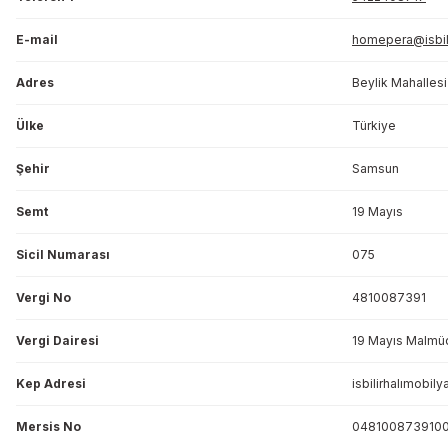
E-mail
homepera@isbili
Adres
Beylik Mahalles
Ülke
Türkiye
Şehir
Samsun
Semt
19 Mayıs
Sicil Numarası
075
Vergi No
4810087391
Vergi Dairesi
19 Mayıs Malmü
Kep Adresi
isbilirhalımobil
Mersis No
0481008739100