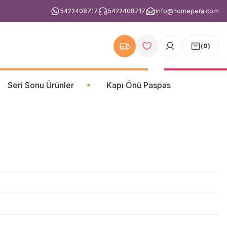
5422408717
5422408717
info@homepera.com
(
0
)
Seri Sonu Ürünler
Kapı Önü Paspas