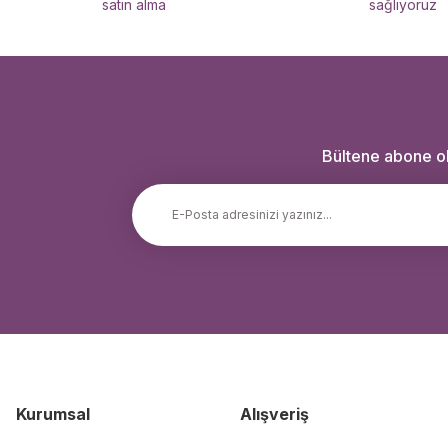
satın alma
sağlıyoruz
Bültene abone ola
Kurumsal
Alışveriş