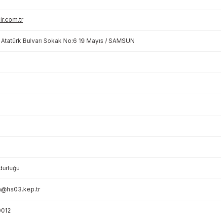
r.com.tr
i Atatürk Bulvarı Sokak No:6 19 Mayıs / SAMSUN
dürlüğü
ya@hs03.kep.tr
012