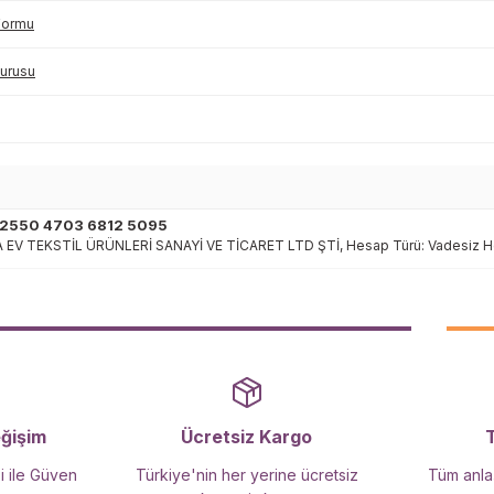
 Formu
vurusu
 2550 4703 6812 5095
YA EV TEKSTİL ÜRÜNLERİ SANAYİ VE TİCARET LTD ŞTİ, Hesap Türü: Vadesiz 
eğişim
Ücretsiz Kargo
i ile Güven
Türkiye'nin her yerine ücretsiz
Tüm anlaş