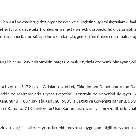
ülen usul ve esasları, şirket organizasyon ve süreçlerine uyumlulaştırılarak, faal
ile her türlü idari ve teknik önlemleri almakta, gerekli iç prosedürler oluşturmakta
ve iş ortaklarının Kanun süreçlerine uyumları için, gerekli tüm önlemler alınmakt
angi
bir
veri
kayıt
sisteminin parçası olmak kaydıyla otomatik olmayan yollar
şisel veriler,
5179 sayılı Gıdaların Üretimi, Tüketimi ve Denetlenmesine 
de ve Malzemelerin Piyasa Gözetimi, Kontrolü ve Denetimi İle İşyeri Sor
anununu, 4857 sayılı İş Kanunu, 6331 İş Sağlığı ve Güvenliği Kanunu, 5510 s
Ticaret Kanunu, 213 sayılı Vergi Usul Kanunu ve diğer ilgili mevzuattan kayn
zluk
olduğu hallerde yürürlükteki mevzuat uygulanır. İlgili mevzuat ta