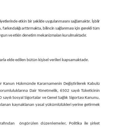
iyetlerinde etkin bir şekilde uygulanmasını sağlamaktır. İşblir
, farkındalığı arttırmakta, bilincin sağlanması için gerekli tüm
a, uygun ve etkin denetim mekanizmaları kurulmaktadır.
la elde edilen bütün kişisel verileri kapsamaktadır.
Dair Kanun Hükmünde Kararnamenin Değiştirilerek Kabulü
umluluklarına Dair Yönetmelik, 6502 sayılı Tüketicinin
ayılı Sosyal Sigortalar ve Genel Sağlık Sigortası Kanunu,
aklanan
kaynaklanan yasal yükümlülükleri yerine getirmek
rafından
öngörülen düzenlemeler,
Politika ile şirket