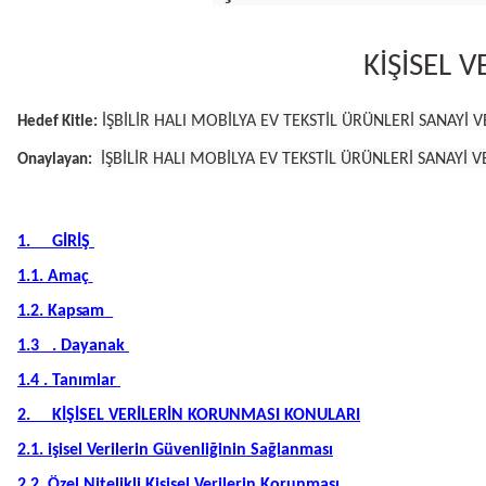
KİŞİSEL 
İŞBİLİR HALI MOBİLYA EV TEKSTİL ÜRÜNLERİ SANAYİ VE 
Hedef Kitle:
İŞBİLİR HALI MOBİLYA EV TEKSTİL ÜRÜNLERİ SANAYİ VE 
Onaylayan:
1. GİRİŞ
1.1.
Amaç
1.2.
Kapsam
1.3 . Dayanak
1.4 . Tanımlar
2.
KİŞİSEL VERİLERİN KORUNMASI KONULARI
2.1. işisel Verilerin Güvenliğinin Sağlanması
2.2. Özel Nitelikli Kişisel Verilerin Korunması