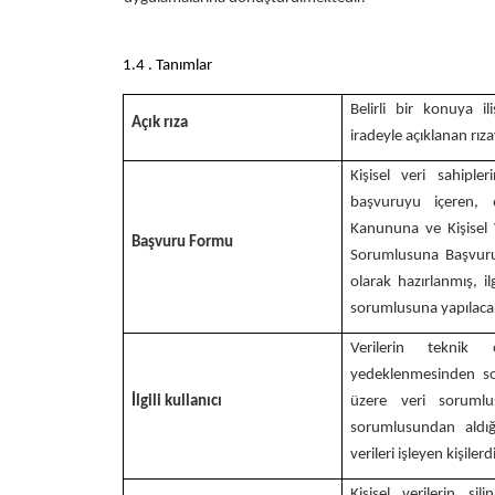
1.4 . Tanımlar
Belirli bir konuya i
Açık rıza
iradeyle açıklanan rıza
Kişisel veri sahiple
başvuruyu içeren,
Kanununa ve Kişisel 
Başvuru Formu
Sorumlusuna Başvuru
olarak hazırlanmış,
il
sorumlusuna yapılacak
Verilerin teknik
yedeklenmesinden so
İlgili kullanıcı
üzere veri sorumlu
sorumlusundan aldığ
verileri işleyen kişilerdi
Kişisel verilerin s