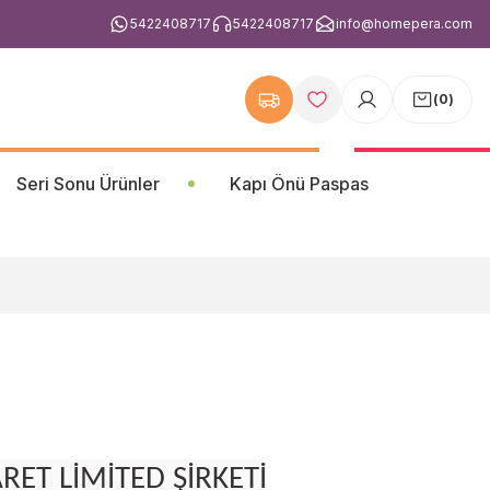
5422408717
5422408717
info@homepera.com
(
0
)
Seri Sonu Ürünler
Kapı Önü Paspas
ARET LİMİTED ŞİRKETİ