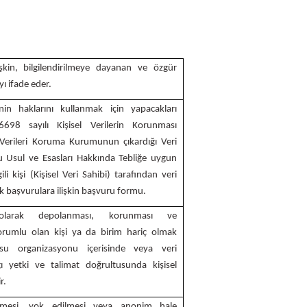
lişkin, bilgilendirilmeye dayanan ve özgür
yı ifade eder.
rinin haklarını kullanmak için yapacakları
6698 sayılı Kişisel Verilerin Korunması
Verileri Koruma Kurumunun çıkardığı Veri
 Usul ve Esasları Hakkında Tebliğe uygun
gili kişi (Kişisel Veri Sahibi) tarafından veri
 başvurulara ilişkin başvuru formu.
 olarak depolanması, korunması ve
rumlu olan kişi ya da birim hariç olmak
su organizasyonu içerisinde veya veri
ı yetki ve talimat doğrultusunda kişisel
r.
ilinmesi, yok edilmesi veya anonim hale