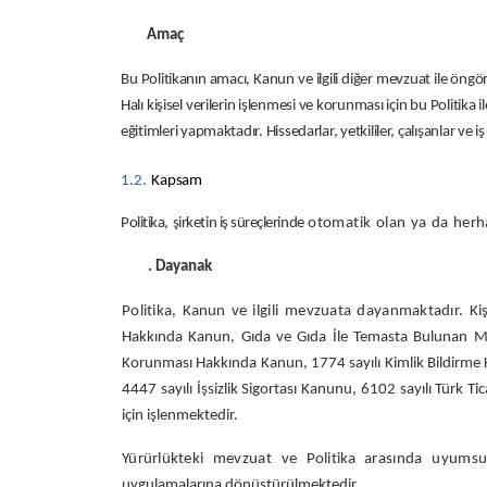
Amaç
Bu Politikanın amacı, Kanun ve ilgili diğer mevzuat ile öngör
Halı kişisel verilerin işlenmesi ve korunması için bu Politika 
eğitimleri yapmaktadır. Hissedarlar, yetkililer, çalışanlar 
1.2.
Kapsam
Politika,
şirketin iş süreçlerinde
otomatik
olan
ya
da
herh
. Dayanak
Politika,
Kanun ve
ilgili
mevzuata dayanmaktadır.
Ki
Hakkında Kanun, Gıda ve Gıda İle Temasta Bulunan Mad
Korunması Hakkında Kanun, 1774 sayılı Kimlik Bildirme K
4447 sayılı İşsizlik Sigortası Kanunu, 6102 sayılı Türk 
için işlenmektedir.
Yürürlükteki
mevzuat
ve
Politika
arasında
uyumsu
uygulamalarına dönüştürülmektedir.