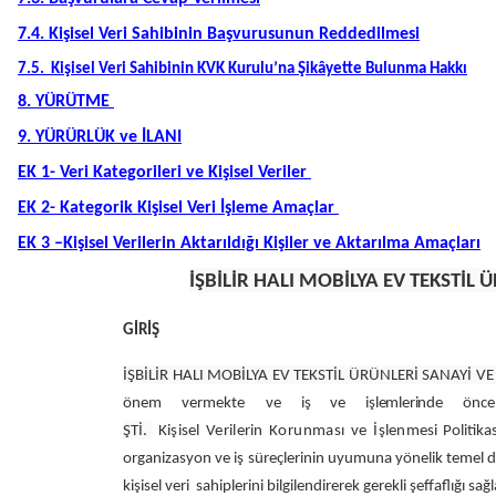
7.4. Kişisel Veri Sahibinin Başvurusunun Reddedilmesi
7.5. Kişisel Veri Sahibinin KVK Kurulu’na Şikâyette Bulunma Hakkı
8.
YÜRÜTME
9. YÜRÜRLÜK ve İLANI
EK 1- Veri Kategorileri ve Kişisel Veriler
EK 2- Kategorik Kişisel Veri İşleme Amaçlar
EK 3 –Kişisel Verilerin Aktarıldığı Kişiler ve Aktarılma Amaçları
İŞBİLİR HALI MOBİLYA EV TEKSTİL Ü
GİRİŞ
İŞBİLİR HALI MOBİLYA EV TEKSTİL ÜRÜNLERİ SANAYİ VE T
önem vermekte ve
iş ve işlemlerinde
önce
ŞTİ.
Kişisel
Verilerin
Korunması
ve
İşlenmesi
Politika
organizasyon ve iş süreçlerinin uyumuna yönelik temel dü
kişisel veri sahiplerini bilgilendirerek gerekli şeffaflığı sa