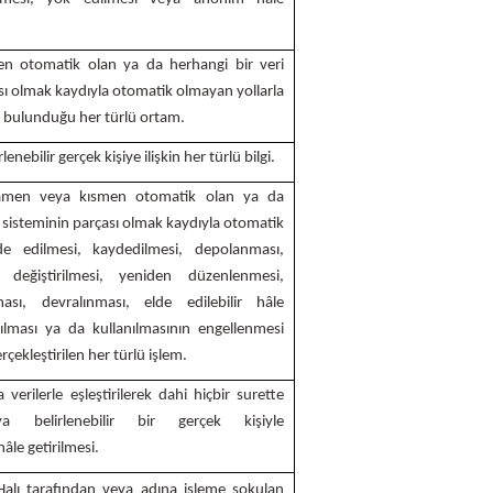
 otomatik olan ya da herhangi bir veri
ası olmak kaydıyla otomatik olmayan yollarla
rin bulunduğu her türlü ortam.
rlenebilir gerçek kişiye ilişkin her türlü bilgi.
amamen veya kısmen otomatik olan ya da
t sisteminin parçası olmak kaydıyla otomatik
de edilmesi, kaydedilmesi, depolanması,
 değiştirilmesi, yeniden düzenlenmesi,
ması, devralınması, elde edilebilir hâle
dırılması ya da kullanılmasının engellenmesi
erçekleştirilen her türlü işlem.
a verilerle eşleştirilerek dahi hiçbir surette
ya belirlenebilir bir gerçek kişiyle
hâle getirilmesi.
ir Halı tarafından veya adına işleme sokulan