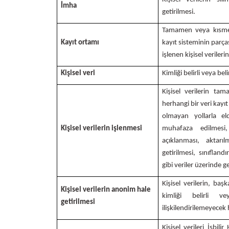
İmha
getirilmesi.
Tamamen veya kısmen
Kayıt ortamı
kayıt sisteminin parç
işlenen kişisel verile
Kişisel veri
Kimliği belirli veya beli
Kişisel verilerin t
herhangi bir veri kayı
olmayan yollarla el
Kişisel verilerin işlenmesi
muhafaza edilmesi,
açıklanması, aktarıl
getirilmesi, sınıflan
gibi veriler üzerinde g
Kişisel verilerin, başk
Kişisel verilerin anonim hale
kimliği belirli ve
getirilmesi
ilişkilendirilemeyecek 
Kişisel verileri İşbil