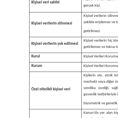
Kişisel veri sahibi
gerçek kişi.
Kişisel verilerin silinmes
şekilde erişilemez ve 
Kişisel verilerin silinmesi
getirilmesi.
Kişisel verilerin hiç k
Kişisel verilerin yok edilmesi
getirilemez ve tekrar k
Kurul
Kişisel Verileri Korum
Kurum
Kişisel Verileri Koru
Kişilerin ırkı, etnik k
mezhebi veya diğer ina
sendika üyeliği, sağ
Özel nitelikli kişisel veri
güvenlik tedbirleriyle ilg
biyometrik ve genetik v
Kanun’da yer alan kiş