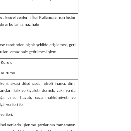
i; kişisel verilerin İlgili Kullanıcılar için hiçbir
tekrar kullanılamaz hale
imse tarafından hiçbir şekilde erişilemez, geri
ullanılamaz hale getirilmesi işlemi.
a Kurulu
ma Kurumu
ökeni, siyasi düşüncesi, felsefi inancı, dini,
nçları, kılık ve kıyafeti, dernek, vakıf ya da
lığı, cinsel hayatı, ceza mahkûmiyeti ve
ili verileri ile
erileri.
isel verilerin işlenme şartlarının tamamının