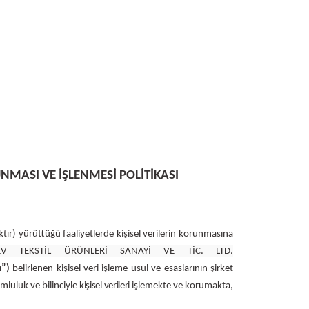
UNMASI VE İŞLENMESİ POLİTİKASI
ktır)
yürüttüğü faaliyetlerde kişisel verilerin korunmasına
EV TEKSTİL ÜRÜNLERİ SANAYİ VE TİC. LTD.
”)
belirlenen kişisel veri işleme usul ve esaslarının şirket
mluluk ve bilinciyle
kişisel verileri
işlemekte ve korumakta,