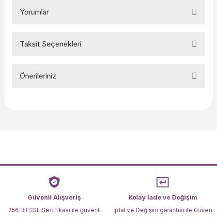
Yorumlar
Taksit Seçenekleri
Bu ürüne ilk yorumu siz yapın!
Önerileriniz
Yorum Yaz
Bu ürünün fiyat bilgisi, resim, ürün açıklamalarında ve diğer
konularda yetersiz gördüğünüz noktaları öneri formunu
kullanarak tarafımıza iletebilirsiniz.
Görüş ve önerileriniz için teşekkür ederiz.
Ürün resmi kalitesiz, bozuk veya görüntülenemiyor.
Ürün açıklamasında eksik bilgiler bulunuyor.
Ürün bilgilerinde hatalar bulunuyor.
Ürün fiyatı diğer sitelerden daha pahalı.
Güvenli Alışveriş
Kolay İade ve Değişim
Bu ürüne benzer farklı alternatifler olmalı.
256 Bit SSL Sertifikası ile güvenli
İptal ve Değişim garantisi ile Güven