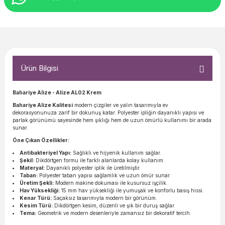
Ürün Bilgisi
Bahariye Alize - Alize AL02 Krem
Bahariye Alize Kalitesi
modern çizgiler ve yalın tasarımıyla ev
dekorasyonunuza zarif bir dokunuş katar. Polyester ipliğin dayanıklı yapısı ve
parlak görünümü sayesinde hem şıklığı hem de uzun ömürlü kullanımı bir arada
sunar.
Öne Çıkan Özellikler:
Antibakteriyel Yapı:
Sağlıklı ve hijyenik kullanım sağlar.
Şekil:
Dikdörtgen formu ile farklı alanlarda kolay kullanım.
Materyal:
Dayanıklı polyester iplik ile üretilmiştir.
Taban:
Polyester taban yapısı sağlamlık ve uzun ömür sunar.
Üretim Şekli:
Modern makine dokuması ile kusursuz işçilik.
Hav Yüksekliği:
15 mm hav yüksekliği ile yumuşak ve konforlu basış hissi.
Kenar Türü:
Saçaksız tasarımıyla modern bir görünüm.
Kesim Türü:
Dikdörtgen kesim, düzenli ve şık bir duruş sağlar.
Tema:
Geometrik ve modern desenleriyle zamansız bir dekoratif tercih.