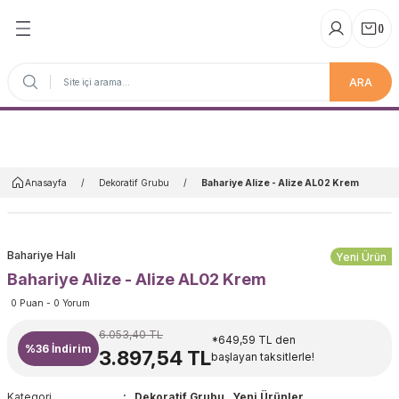
(
)
ARA
Anasayfa
Anasayfa
Dekoratif Grubu
Bahariye Alize - Alize AL02 Krem
Bahariye Halı
Yeni Ürün
Bahariye Alize - Alize AL02 Krem
0 Puan - 0 Yorum
6.053,40 TL
*649,59 TL den
%36
İndirim
3.897,54 TL
başlayan taksitlerle!
Kategori
Dekoratif Grubu
,
Yeni Ürünler