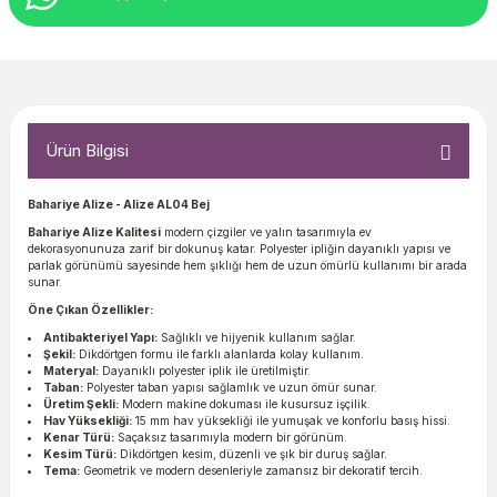
Ürün Bilgisi
Bahariye Alize - Alize AL04 Bej
Bahariye Alize Kalitesi
modern çizgiler ve yalın tasarımıyla ev
dekorasyonunuza zarif bir dokunuş katar. Polyester ipliğin dayanıklı yapısı ve
parlak görünümü sayesinde hem şıklığı hem de uzun ömürlü kullanımı bir arada
sunar.
Öne Çıkan Özellikler:
Antibakteriyel Yapı:
Sağlıklı ve hijyenik kullanım sağlar.
Şekil:
Dikdörtgen formu ile farklı alanlarda kolay kullanım.
Materyal:
Dayanıklı polyester iplik ile üretilmiştir.
Taban:
Polyester taban yapısı sağlamlık ve uzun ömür sunar.
Üretim Şekli:
Modern makine dokuması ile kusursuz işçilik.
Hav Yüksekliği:
15 mm hav yüksekliği ile yumuşak ve konforlu basış hissi.
Kenar Türü:
Saçaksız tasarımıyla modern bir görünüm.
Kesim Türü:
Dikdörtgen kesim, düzenli ve şık bir duruş sağlar.
Tema:
Geometrik ve modern desenleriyle zamansız bir dekoratif tercih.