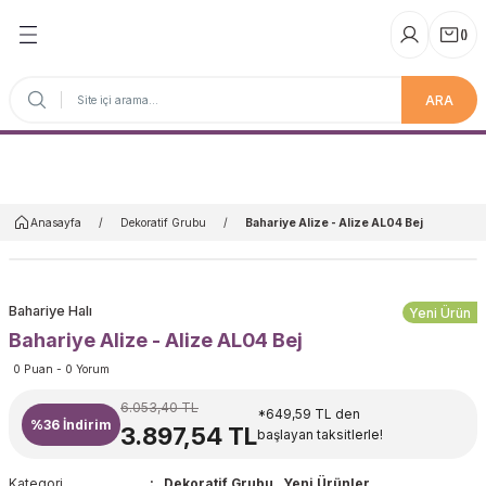
(
)
ARA
Anasayfa
Anasayfa
Dekoratif Grubu
Bahariye Alize - Alize AL04 Bej
Bahariye Halı
Yeni Ürün
Bahariye Alize - Alize AL04 Bej
0 Puan - 0 Yorum
6.053,40 TL
*649,59 TL den
%36
İndirim
3.897,54 TL
başlayan taksitlerle!
Kategori
Dekoratif Grubu
,
Yeni Ürünler