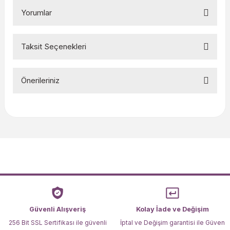
Yorumlar
Taksit Seçenekleri
Bu ürüne ilk yorumu siz yapın!
Önerileriniz
Yorum Yaz
Bu ürünün fiyat bilgisi, resim, ürün açıklamalarında ve diğer
konularda yetersiz gördüğünüz noktaları öneri formunu
kullanarak tarafımıza iletebilirsiniz.
Görüş ve önerileriniz için teşekkür ederiz.
Ürün resmi kalitesiz, bozuk veya görüntülenemiyor.
Ürün açıklamasında eksik bilgiler bulunuyor.
Ürün bilgilerinde hatalar bulunuyor.
Ürün fiyatı diğer sitelerden daha pahalı.
Güvenli Alışveriş
Kolay İade ve Değişim
Bu ürüne benzer farklı alternatifler olmalı.
256 Bit SSL Sertifikası ile güvenli
İptal ve Değişim garantisi ile Güven