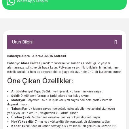
WhatsApp İletişim
Ürün Bilgisi
Bahariye Alora - Alora ALR01A Antrasit
Bahariye
Alora Kalitesi
, modern tasarımı ve zamansız sadeliği ile yaşam
alanlarınıza sofistike bir hava katar. Polyester ve akrilik ipliklerin birleşimi, hem
estetik parlaklık hem de dayanıklılık sağlayarak uzun ömürlü bir kullanım sunar.
Öne Çıkan Özellikler:
Antibakteriyel Yapı:
Sağlıklı ve hijyenik kullanım imkânı sağlar.
Şekil:
Dikdörtgen formuyla farklı alanlarda kolay uyum.
Materyal:
Polyester – akrilik iplik karışımı sayesinde hem parlak hem de
dayanıklı yapı.
Taban:
Pamuk tabanı sayesinde doğal, nefes alabilen ve zemini çizmeyen
yapısıyla uzun ömürlü ve güvenli kullanım sunar.
Üretim Şekli:
Modern makine dokuma teknolojisi ile üretilmiştir.
Hav Yüksekliği:
7 mm hav yüksekliğiyle yumuşak bir dokunuş sağlar.
Kenar Türü:
Saçaklı kenar detayıyla şık ve klasik bir görünüm kazandırır.