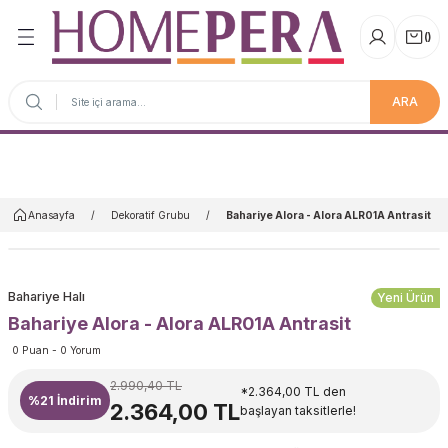
(
)
ARA
Anasayfa
Anasayfa
Dekoratif Grubu
Bahariye Alora - Alora ALR01A Antrasit
Bahariye Halı
Yeni Ürün
Bahariye Alora - Alora ALR01A Antrasit
0 Puan - 0 Yorum
2.990,40 TL
*2.364,00 TL den
%21
İndirim
2.364,00 TL
başlayan taksitlerle!