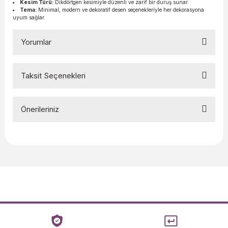
Kesim Türü:
Dikdörtgen kesimiyle düzenli ve zarif bir duruş sunar.
Tema:
Minimal, modern ve dekoratif desen seçenekleriyle her dekorasyona
uyum sağlar.
Yorumlar
Taksit Seçenekleri
Bu ürüne ilk yorumu siz yapın!
Önerileriniz
Yorum Yaz
Bu ürünün fiyat bilgisi, resim, ürün açıklamalarında ve diğer
konularda yetersiz gördüğünüz noktaları öneri formunu
kullanarak tarafımıza iletebilirsiniz.
Görüş ve önerileriniz için teşekkür ederiz.
Ürün resmi kalitesiz, bozuk veya görüntülenemiyor.
Ürün açıklamasında eksik bilgiler bulunuyor.
Ürün bilgilerinde hatalar bulunuyor.