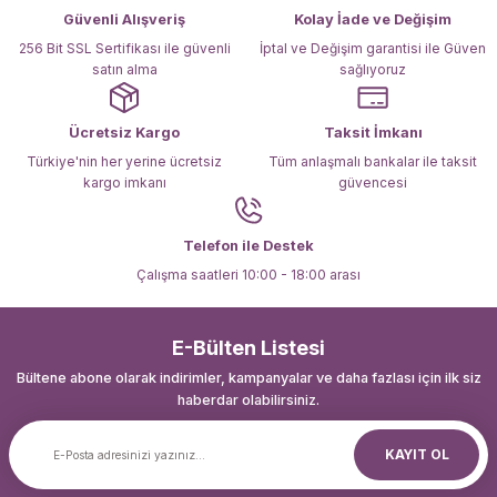
Ürün fiyatı diğer sitelerden daha pahalı.
Güvenli Alışveriş
Kolay İade ve Değişim
Bu ürüne benzer farklı alternatifler olmalı.
256 Bit SSL Sertifikası ile güvenli
İptal ve Değişim garantisi ile Güven
satın alma
sağlıyoruz
Ücretsiz Kargo
Taksit İmkanı
Türkiye'nin her yerine ücretsiz
Tüm anlaşmalı bankalar ile taksit
kargo imkanı
güvencesi
Gönder
Telefon ile Destek
Çalışma saatleri 10:00 - 18:00 arası
E-Bülten Listesi
Bültene abone olarak indirimler, kampanyalar ve daha fazlası için ilk siz
haberdar olabilirsiniz.
KAYIT OL