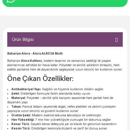
Ürün Bilgisi
Bahariye Alora - Alora ALR03A Multi
Bahariye
Alora Kalitesi
, modern tasarımı ve zamansız sadeliği ile yaşam
alanlarınıza sofistike bir hava katar. Polyester ve akrilik ipliklerin birleşimi, hem
estetik parlaklık hem de dayanıklılık sağlayarak uzun ömürlü bir kullanım sunar.
Öne Çıkan Özellikler:
Antibakteriyel Yapı:
Sağlıklı ve hijyenik kullanım imkânı sağlar.
Şekil:
Dikdörtgen formuyla farklı alanlarda kolay uyum.
Materyal:
Polyester – akrilik iplik karışımı sayesinde hem parlak hem de
dayanıklı yapı.
Taban:
Pamuk tabanı sayesinde doğal, nefes alabilen ve zemini çizmeyen
yapısıyla uzun ömürlü ve güvenli kullanım sunar.
Üretim Şekli:
Modern makine dokuma teknolojisi ile üretilmiştir.
Hav Yüksekliği:
7 mm hav yüksekliğiyle yumuşak bir dokunuş sağlar.
Kenar Türü:
Saçaklı kenar detayıyla şık ve klasik bir görünüm kazandırır.
Kesim Türü:
Dikdörtgen kesimiyle düzenli ve zarif bir duruş sunar.