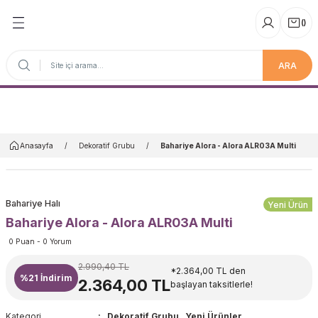
(
)
ARA
Anasayfa
Anasayfa
Dekoratif Grubu
Bahariye Alora - Alora ALR03A Multi
Bahariye Halı
Yeni Ürün
Bahariye Alora - Alora ALR03A Multi
0 Puan - 0 Yorum
2.990,40 TL
*2.364,00 TL den
%21
İndirim
2.364,00 TL
başlayan taksitlerle!
Kategori
Dekoratif Grubu
,
Yeni Ürünler