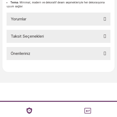
Tema:
Minimal, modern ve dekoratif desen seçenekleriyle her dekorasyona
uyum sağlar.
Yorumlar
Taksit Seçenekleri
Bu ürüne ilk yorumu siz yapın!
Önerileriniz
Yorum Yaz
Bu ürünün fiyat bilgisi, resim, ürün açıklamalarında ve diğer
konularda yetersiz gördüğünüz noktaları öneri formunu
kullanarak tarafımıza iletebilirsiniz.
Görüş ve önerileriniz için teşekkür ederiz.
Ürün resmi kalitesiz, bozuk veya görüntülenemiyor.
Ürün açıklamasında eksik bilgiler bulunuyor.
Ürün bilgilerinde hatalar bulunuyor.
Ürün fiyatı diğer sitelerden daha pahalı.