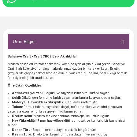
Ürün Bilgisi
Bahariye Craft - Craft CR02 Bej - Akrilik Halı
Modern desenleri ve zamansız renk kombinasyonlarıyla dikkat çeken Bahariye
Craft halı koleksiyonu, yaşam alanlarınıza özgün bir karakter katar. Estetik
çizgileriyle çağdaş dekorasyon anlayışını yansıtan bu halılar, hem şıklığı hem de
fonksiyonelliği bir arada sunar.
Öne Çıkan Özellikler:
Antibakteriyel Yapı:
Sağlıklı ve hijyenik kullanım imkânı sağlar.
Şekil:
Dikdörtgen formu ile farklı yaşam alanlarına kolayca uyum sağlar.
Materyal:
Dayanıklı
akrilik iplik
kullanılarak üretilmiştir.
Taban:
Pamuk tabanı sayesinde doğal, nefes alabilen ve zemini çizmeyen
yapısıyla uzun ömürlü ve güvenli kullanım sunar.
Üretim Şekli:
Modern makine dokuma teknolojisi ile üstün işçilik.
Hav Yüksekliği:
7 mm hav yüksekliği
, yumuşak ve konforlu bir basış hissi
sunar.
Kenar Türü:
Saçaklı kenar detayı ile estetik bir görünüm.
Kesim Türü:
Dikdörtgen kesim formuyla düzenli ve zarif duruş.