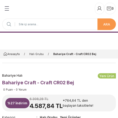
(
)
ARA
Anasayfa
Anasayfa
Halı Grubu
Bahariye Craft - Craft CR02 Bej
Bahariye Halı
Yeni Ürün
Bahariye Craft - Craft CR02 Bej
0 Puan - 0 Yorum
6.308,28 TL
*764,64 TL den
%27
İndirim
4.587,84 TL
başlayan taksitlerle!
Kategori
Halı Grubu
,
Yeni Ürünler