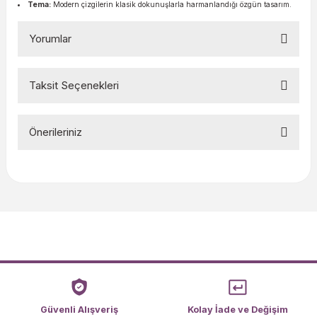
Tema:
Modern çizgilerin klasik dokunuşlarla harmanlandığı özgün tasarım.
Yorumlar
Taksit Seçenekleri
Bu ürüne ilk yorumu siz yapın!
Önerileriniz
Yorum Yaz
Bu ürünün fiyat bilgisi, resim, ürün açıklamalarında ve diğer
konularda yetersiz gördüğünüz noktaları öneri formunu
kullanarak tarafımıza iletebilirsiniz.
Görüş ve önerileriniz için teşekkür ederiz.
Ürün resmi kalitesiz, bozuk veya görüntülenemiyor.
Ürün açıklamasında eksik bilgiler bulunuyor.
Ürün bilgilerinde hatalar bulunuyor.
Ürün fiyatı diğer sitelerden daha pahalı.
Güvenli Alışveriş
Kolay İade ve Değişim