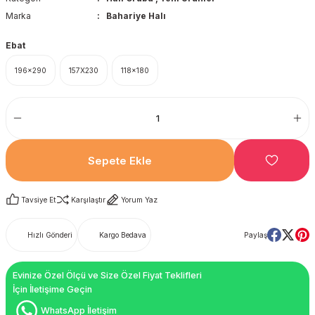
Marka
Bahariye Halı
Ebat
196x290
157X230
118x180
Sepete Ekle
Tavsiye Et
Karşılaştır
Yorum Yaz
Hızlı Gönderi
Kargo Bedava
Paylaş
Evinize Özel Ölçü ve Size Özel Fiyat Teklifleri
İçin İletişime Geçin
WhatsApp İletişim