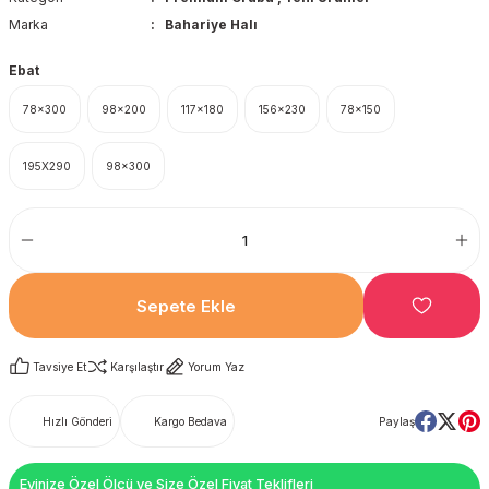
Marka
Bahariye Halı
Ebat
78x300
98x200
117x180
156x230
78x150
195X290
98x300
Sepete Ekle
Tavsiye Et
Karşılaştır
Yorum Yaz
Hızlı Gönderi
Kargo Bedava
Paylaş
Evinize Özel Ölçü ve Size Özel Fiyat Teklifleri