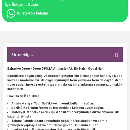
İçin İletişime Geçin
WhatsApp İletişim
Ürün Bilgisi
Bahariye Deep - Deep DP02A Antrasit - Akrilik Halı - Modal Halı
Sadelikten doğan şıklığı ve modern çizgileriyle dikkat çeken Bahariye Deep
kalitesi,
modal ve akrilik ipliğin uyumuyla hem yumuşak hem de dayanıklı bir
doku sunar. İnce ve estetik tasarımıyla yaşam alanlarına zamansız bir şıklık
kazandırır.
Öne Çıkan Özellikler:
Antibakteriyel Yapı:
Sağlıklı ve hijyenik kullanım sağlar.
Şekil:
Dikdörtgen formu ile her mekâna kolayca uyum sağlar.
Materyal:
Modal ve akrilik iplikten üretilerek yumuşaklık ve dayanıklılık
kazandırılmıştır.
Taban:
Pamuk tabanı sayesinde doğal, nefes alabilen ve zemini
çizmeyen yapısıyla uzun ömürlü ve güvenli kullanım sunar.
Üretim Şekli:
Modern makine dokuması ile üstün işçilik.