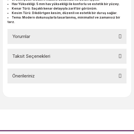
Hav Yüksekliği:
5 mm hav yüksekliği ile konforlu ve estetik bir yüzey.
Kenar Türü:
Saçaklı kenar detayıyla zarif bir görünüm.
Kesim Türü:
Dikdörtgen kesim, düzenli ve estetik bir duruş sağlar.
Tema:
Modern dokunuşlarla tasarlanmış, minimalist ve zamansız bir
tarz.
Yorumlar
Taksit Seçenekleri
Bu ürüne ilk yorumu siz yapın!
Önerileriniz
Yorum Yaz
Bu ürünün fiyat bilgisi, resim, ürün açıklamalarında ve diğer
konularda yetersiz gördüğünüz noktaları öneri formunu
kullanarak tarafımıza iletebilirsiniz.
Görüş ve önerileriniz için teşekkür ederiz.
Ürün resmi kalitesiz, bozuk veya görüntülenemiyor.
Ürün açıklamasında eksik bilgiler bulunuyor.