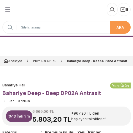
(
)
ARA
Anasayfa
Anasayfa
Premium Grubu
Bahariye Deep - Deep DP02A Antrasit
Bahariye Halı
Yeni Ürün
Bahariye Deep - Deep DP02A Antrasit
0 Puan - 0 Yorum
6.669,00 TL
*967,20 TL den
%13
İndirim
5.803,20 TL
başlayan taksitlerle!
Kategori
Premium Grubu
,
Yeni Ürünler