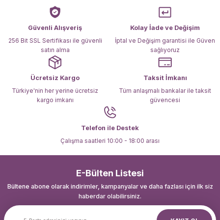
Ürün bilgilerinde hatalar bulunuyor.
Ürün fiyatı diğer sitelerden daha pahalı.
Güvenli Alışveriş
Kolay İade ve Değişim
Bu ürüne benzer farklı alternatifler olmalı.
256 Bit SSL Sertifikası ile güvenli
İptal ve Değişim garantisi ile Güven
satın alma
sağlıyoruz
Ücretsiz Kargo
Taksit İmkanı
Türkiye'nin her yerine ücretsiz
Tüm anlaşmalı bankalar ile taksit
kargo imkanı
güvencesi
Gönder
Telefon ile Destek
Çalışma saatleri 10:00 - 18:00 arası
E-Bülten Listesi
Bültene abone olarak indirimler, kampanyalar ve daha fazlası için ilk siz
haberdar olabilirsiniz.