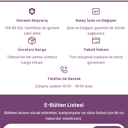
Ürün açıklamasında eksik bilgiler bulunuyor.
Ürün bilgilerinde hatalar bulunuyor.
Ürün fiyatı diğer sitelerden daha pahalı.
Güvenli Alışveriş
Kolay İade ve Değişim
Bu ürüne benzer farklı alternatifler olmalı.
256 Bit SSL Sertifikası ile güvenli
İptal ve Değişim garantisi ile Güven
satın alma
sağlıyoruz
Ücretsiz Kargo
Taksit İmkanı
Türkiye'nin her yerine ücretsiz
Tüm anlaşmalı bankalar ile taksit
kargo imkanı
güvencesi
Gönder
Telefon ile Destek
Çalışma saatleri 10:00 - 18:00 arası
E-Bülten Listesi
Bültene abone olarak indirimler, kampanyalar ve daha fazlası için ilk siz
haberdar olabilirsiniz.