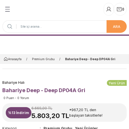
(
)
ARA
Anasayfa
Anasayfa
Premium Grubu
Bahariye Deep - Deep DP04A Gri
Bahariye Halı
Yeni Ürün
Bahariye Deep - Deep DP04A Gri
0 Puan - 0 Yorum
6.669,00 TL
*967,20 TL den
%13
İndirim
5.803,20 TL
başlayan taksitlerle!
Kategori
Premium Grubu
,
Yeni Ürünler