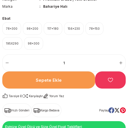
Marka
Bahariye Halı
Ebat
78x300
98x200
117x180
156x230
78x150
195X290
98x300
Sepete Ekle
Tavsiye Et
Karşılaştır
Yorum Yaz
Hızlı Gönderi
Kargo Bedava
Paylaş
Evinize Özel Ölçü ve Size Özel Fiyat Teklifleri