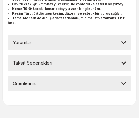
Hav Yüksekliği
:
5 mm hav yüksekliği ile konforlu ve estetik bir yüzey.
Kenar Türü:
Saçaklı kenar detayıyla zarif bir görünüm.
Kesim Türü:
Dikdörtgen kesim, düzenli ve estetik bir duruş sağlar.
Tema
:
Modern dokunuşlarla tasarlanmış, minimalist ve zamansız bir
tarz.
Yorumlar
Taksit Seçenekleri
Bu ürüne ilk yorumu siz yapın!
Önerileriniz
Yorum Yaz
Bu ürünün fiyat bilgisi, resim, ürün açıklamalarında ve diğer
konularda yetersiz gördüğünüz noktaları öneri formunu
kullanarak tarafımıza iletebilirsiniz.
Görüş ve önerileriniz için teşekkür ederiz.
Ürün resmi kalitesiz, bozuk veya görüntülenemiyor.