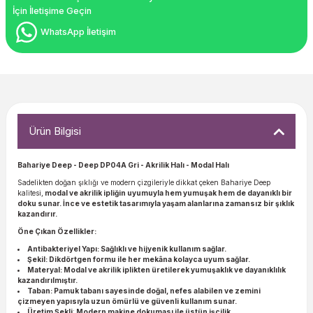
İçin İletişime Geçin
WhatsApp İletişim
Ürün Bilgisi
Bahariye Deep - Deep DP04A Gri - Akrilik Halı - Modal Halı
Sadelikten doğan şıklığı ve modern çizgileriyle dikkat çeken Bahariye Deep
kalitesi,
modal ve akrilik ipliğin uyumuyla hem yumuşak hem de dayanıklı bir
doku sunar. İnce ve estetik tasarımıyla yaşam alanlarına zamansız bir şıklık
kazandırır.
Öne Çıkan Özellikler:
Antibakteriyel Yapı:
Sağlıklı ve hijyenik kullanım sağlar.
Şekil:
Dikdörtgen formu ile her mekâna kolayca uyum sağlar.
Materyal:
Modal ve akrilik iplikten üretilerek yumuşaklık ve dayanıklılık
kazandırılmıştır.
Taban:
Pamuk tabanı sayesinde doğal, nefes alabilen ve zemini
çizmeyen yapısıyla uzun ömürlü ve güvenli kullanım sunar.
Üretim Şekli
:
Modern makine dokuması ile üstün işçilik.