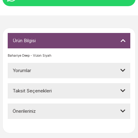
Ürün Bilgisi
Bahariye Deep - Vizon Siyah
Yorumlar
Taksit Seçenekleri
Bu ürüne ilk yorumu siz yapın!
Önerileriniz
Yorum Yaz
Bu ürünün fiyat bilgisi, resim, ürün açıklamalarında ve diğer
konularda yetersiz gördüğünüz noktaları öneri formunu