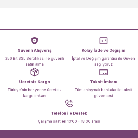
kullanarak tarafımıza iletebilirsiniz.
Görüş ve önerileriniz için teşekkür ederiz.
Ürün resmi kalitesiz, bozuk veya görüntülenemiyor.
Ürün açıklamasında eksik bilgiler bulunuyor.
Ürün bilgilerinde hatalar bulunuyor.
Ürün fiyatı diğer sitelerden daha pahalı.
Güvenli Alışveriş
Kolay İade ve Değişim
Bu ürüne benzer farklı alternatifler olmalı.
256 Bit SSL Sertifikası ile güvenli
İptal ve Değişim garantisi ile Güven
satın alma
sağlıyoruz
Ücretsiz Kargo
Taksit İmkanı
Türkiye'nin her yerine ücretsiz
Tüm anlaşmalı bankalar ile taksit
kargo imkanı
güvencesi
Gönder
Telefon ile Destek
Çalışma saatleri 10:00 - 18:00 arası