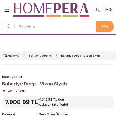
(
)
ARA
Anasayfa
Anasayfa
Seri Sonu Ürünler
Bahariye Deep - Vizon Siyah
Bahariye Halı
Bahariye Deep - Vizon Siyah
0 Puan - 0 Yorum
*1.316,83 TL den
7.900,99 TL
başlayan taksitlerle!
Kategori
Seri Sonu Ürünler