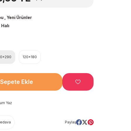
bu
,
Yeni Ürünler
 Halı
00x290
120x180
Sepete Ekle
rum Yaz
Bedava
Paylaş