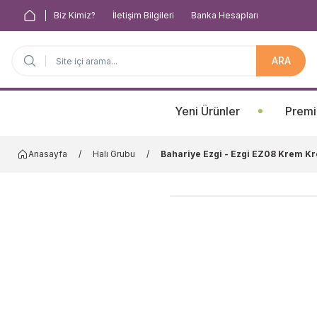
Biz Kimiz?
İletişim Bilgileri
Banka Hesapları
ARA
Anasayfa
Yeni Ürünler
Premi
Anasayfa
Halı Grubu
Bahariye Ezgi - Ezgi EZ08 Krem K