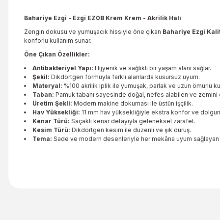
Bahariye Ezgi - Ezgi EZ08 Krem Krem - Akrilik Halı
Zengin dokusu ve yumuşacık hissiyle öne çıkan
Bahariye Ezgi Kali
konforlu kullanım sunar.
Öne Çıkan Özellikler:
Antibakteriyel Yapı:
Hijyenik ve sağlıklı bir yaşam alanı sağlar.
Şekil:
Dikdörtgen formuyla farklı alanlarda kusursuz uyum.
Materyal:
%100 akrilik iplik ile yumuşak, parlak ve uzun ömürlü ku
Taban:
Pamuk tabanı sayesinde doğal, nefes alabilen ve zemini 
Üretim Şekli:
Modern makine dokuması ile üstün işçilik.
Hav Yüksekliği:
11 mm hav yüksekliğiyle ekstra konfor ve dolgun
Kenar Türü:
Saçaklı kenar detayıyla geleneksel zarafet.
Kesim Türü:
Dikdörtgen kesim ile düzenli ve şık duruş.
Tema:
Sade ve modern desenleriyle her mekâna uyum sağlayan 
Bu ürünün fiyat bilgisi, resim, ürün açıklamalarında ve diğer kon
Görüş ve önerileriniz için teşekkür ederiz.
Ürün resmi kalitesiz, bozuk veya görüntülenemiyor.