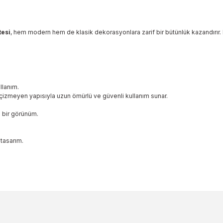
tesi
, hem modern hem de klasik dekorasyonlara zarif bir bütünlük kazandırır. Day
llanım.
çizmeyen yapısıyla uzun ömürlü ve güvenli kullanım sunar.
 bir görünüm.
tasarım.
ularda yetersiz gördüğünüz noktaları öneri formunu kullanarak tarafımıza 
Bu ürüne ilk yorumu siz yapın!