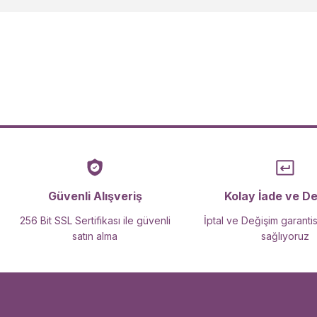
Ürün açıklamasında eksik bilgiler bulunuyor.
Ürün bilgilerinde hatalar bulunuyor.
Ürün fiyatı diğer sitelerden daha pahalı.
Bu ürüne benzer farklı alternatifler olmalı.
Güvenli Alışveriş
Kolay İade ve D
256 Bit SSL Sertifikası ile güvenli
İptal ve Değişim garantis
satın alma
sağlıyoruz