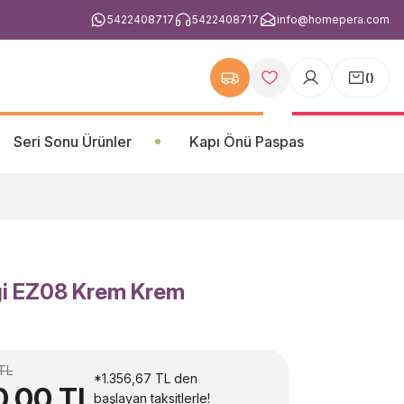
5422408717
5422408717
info@homepera.com
(
)
Seri Sonu Ürünler
Kapı Önü Paspas
zgi EZ08 Krem Krem
 TL
*1.356,67 TL den
0,00 TL
başlayan taksitlerle!