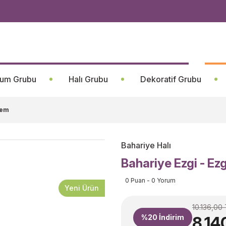
um Grubu
Halı Grubu
Dekoratif Grubu
rem
Bahariye Halı
Bahariye Ezgi - E
0 Puan - 0 Yorum
Yeni Ürün
10.136,00
%20
İndirim
8.14