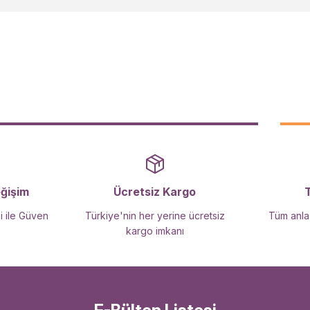
Yorum Yaz
Gönder
eğişim
Ücretsiz Kargo
i ile Güven
Türkiye'nin her yerine ücretsiz
Tüm anlaş
kargo imkanı