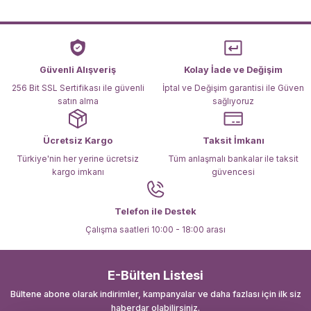
Ürün resmi kalitesiz, bozuk veya görüntülenemiyor.
Ürün açıklamasında eksik bilgiler bulunuyor.
Ürün bilgilerinde hatalar bulunuyor.
Ürün fiyatı diğer sitelerden daha pahalı.
Güvenli Alışveriş
Kolay İade ve Değişim
Bu ürüne benzer farklı alternatifler olmalı.
256 Bit SSL Sertifikası ile güvenli
İptal ve Değişim garantisi ile Güven
satın alma
sağlıyoruz
Ücretsiz Kargo
Taksit İmkanı
Türkiye'nin her yerine ücretsiz
Tüm anlaşmalı bankalar ile taksit
kargo imkanı
güvencesi
Gönder
Telefon ile Destek
Çalışma saatleri 10:00 - 18:00 arası
E-Bülten Listesi
Bültene abone olarak indirimler, kampanyalar ve daha fazlası için ilk siz
haberdar olabilirsiniz.