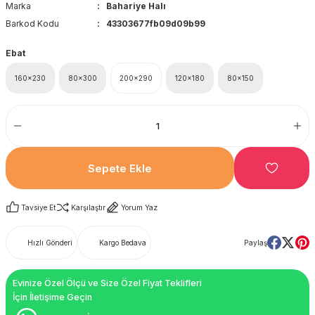
Marka
Bahariye Halı
Barkod Kodu
43303677fb09d09b99
Ebat
160x230
80x300
200x290
120x180
80x150
Sepete Ekle
Tavsiye Et
Karşılaştır
Yorum Yaz
Hızlı Gönderi
Kargo Bedava
Paylaş
Evinize Özel Ölçü ve Size Özel Fiyat Teklifleri
İçin İletişime Geçin