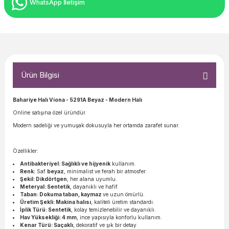
WhatsApp İletişim
Ürün Bilgisi
Bahariye Halı Viona - 5291A Beyaz - Modern Halı
Online satışına özel üründür.
Modern sadeliği ve yumuşak dokusuyla her ortamda zarafet sunar.
Özellikler:
Antibakteriyel: Sağlıklı ve hijyenik
kullanım.
Renk:
Saf
beyaz
, minimalist ve ferah bir atmosfer.
Şekil: Dikdörtgen
, her alana uyumlu.
Meteryal: Sentetik
, dayanıklı ve hafif.
Taban: Dokuma taban, kaymaz
ve uzun ömürlü.
Üretim Şekli: Makina halısı
, kaliteli üretim standardı.
İplik Türü: Sentetik
, kolay temizlenebilir ve dayanıklı.
Hav Yüksekliği: 4 mm
, ince yapısıyla konforlu kullanım.
Kenar Türü: Saçaklı
, dekoratif ve şık bir detay.