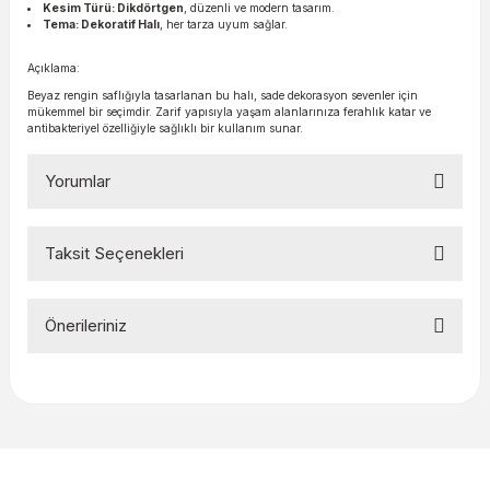
Kesim Türü: Dikdörtgen
, düzenli ve modern tasarım.
Tema: Dekoratif Halı
, her tarza uyum sağlar.
Açıklama:
Beyaz rengin saflığıyla tasarlanan bu halı, sade dekorasyon sevenler için
mükemmel bir seçimdir. Zarif yapısıyla yaşam alanlarınıza ferahlık katar ve
antibakteriyel özelliğiyle sağlıklı bir kullanım sunar.
Yorumlar
Taksit Seçenekleri
Bu ürüne ilk yorumu siz yapın!
Önerileriniz
Yorum Yaz
Bu ürünün fiyat bilgisi, resim, ürün açıklamalarında ve diğer
konularda yetersiz gördüğünüz noktaları öneri formunu
kullanarak tarafımıza iletebilirsiniz.
Görüş ve önerileriniz için teşekkür ederiz.