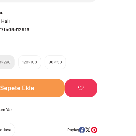
bu
 Halı
7fb09d12916
0x290
120x180
80x150
Sepete Ekle
rum Yaz
Bedava
Paylaş