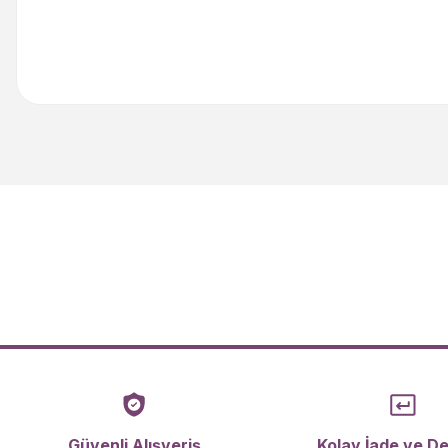
Bu ürünün fiyat bilgisi, resim, ürün açıklamalarında ve diğer kon
Görüş ve önerileriniz için teşekkür ederiz.
Ürün resmi kalitesiz, bozuk veya görüntülenemiyor.
Ürün açıklamasında eksik bilgiler bulunuyor.
Ürün bilgilerinde hatalar bulunuyor.
Ürün fiyatı diğer sitelerden daha pahalı.
Bu ürüne benzer farklı alternatifler olmalı.
Güvenli Alışveriş
Kolay İade ve D