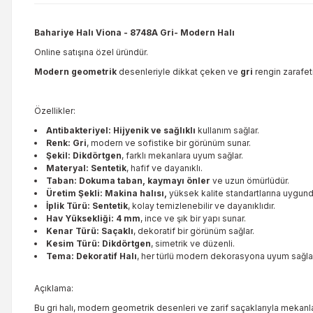
Bahariye Halı Viona - 8748A Gri- Modern Halı
Online satışına özel üründür.
Modern geometrik
desenleriyle dikkat çeken ve
gri
rengin zarafet
Özellikler:
Antibakteriyel: Hijyenik ve sağlıklı
kullanım sağlar.
Renk: Gri
, modern ve sofistike bir görünüm sunar.
Şekil: Dikdörtgen
, farklı mekanlara uyum sağlar.
Materyal: Sentetik
, hafif ve dayanıklı.
Taban: Dokuma taban, kaymayı önler
ve uzun ömürlüdür.
Üretim Şekli: Makina halısı,
yüksek kalite standartlarına uygund
İplik Türü: Sentetik
, kolay temizlenebilir ve dayanıklıdır.
Hav Yüksekliği: 4 mm
, ince ve şık bir yapı sunar.
Kenar Türü: Saçaklı
, dekoratif bir görünüm sağlar.
Kesim Türü: Dikdörtgen
, simetrik ve düzenli.
Tema: Dekoratif Halı
, her türlü modern dekorasyona uyum sağlar
Açıklama:
Bu gri halı, modern geometrik desenleri ve zarif saçaklarıyla mekanları