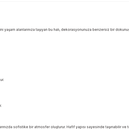
ini yaşam alanlarınıza taşıyan bu halı, dekorasyonunuza benzersiz bir dokunuş
ur.
.
nızda sofistike bir atmosfer oluşturur. Hafif yapısı sayesinde taşınabilir ve te