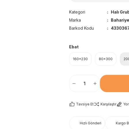
Kategori
Halı Gru
Marka
Bahariye
Barkod Kodu
4330367
Ebat
160x230
80x300
20
Tavsiye Et
Karşılaştır
Yo
Hızlı Gönderi
Kargo 