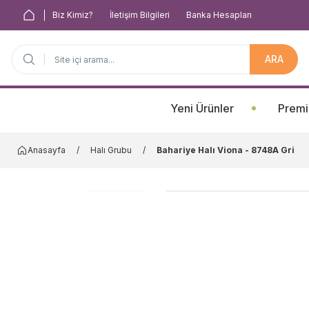
Biz Kimiz?
İletişim Bilgileri
Banka Hesapları
ARA
Anasayfa
Yeni Ürünler
Premi
Anasayfa
Halı Grubu
Bahariye Halı Viona - 8748A Gri