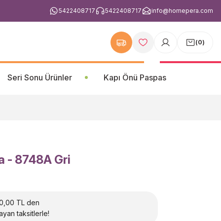
5422408717
5422408717
info@homepera.com
(
0
)
Seri Sonu Ürünler
Kapı Önü Paspas
a - 8748A Gri
0,00 TL den
ayan taksitlerle!