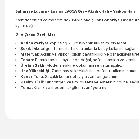
Bahariye Luvina - Luvina LV05A Gri - Akrilik Halı - Viskon Halı
Zarif desenleri ve modern dokusuyla öne çıkan
Bahariye Luvina Ka
uyum sağlar.
Öne Çıkan Özellikler:
Antibakteriyel Yapı:
Sağlıklı ve hijyenik kullanım için ideal.
Şekil:
Dikdörtgen formu ile farklı alanlarda kolay kullanım sağlar.
Materyal:
Akrilik ve viskon ipliğin dayanıklılığı ve parlaklığıyla üreti
Taban:
Pamuk tabanı sayesinde doğal, nefes alabilen ve zemini 
Üretim Şekli:
Modern makine dokuması ile üstün işçilik.
Hav Yüksekliği:
7 mm hav yüksekliği ile konforlu kullanım sunar.
Kenar Türü:
Saçaklı kenar detayıyla zarif bir görünüm.
Kesim Türü:
Dikdörtgen kesim, düzenli ve estetik bir duruş sağla
Tema:
Klasik ve modern çizgilerin zarif yorumu.
Bu ürünün fiyat bilgisi, resim, ürün açıklamalarında ve diğer kon
Görüş ve önerileriniz için teşekkür ederiz.
Ürün resmi kalitesiz, bozuk veya görüntülenemiyor.