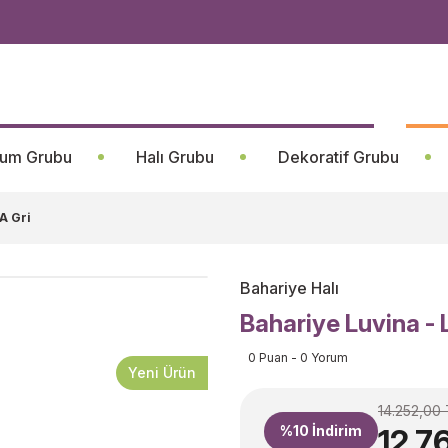
um Grubu
Halı Grubu
Dekoratif Grubu
A Gri
Bahariye Halı
Bahariye Luvina -
0 Puan - 0 Yorum
Yeni Ürün
14.252,00 
%10
İndirim
12.7