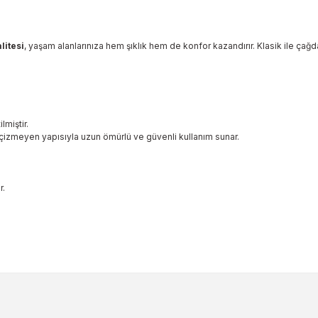
litesi
, yaşam alanlarınıza hem şıklık hem de konfor kazandırır. Klasik ile çağda
lmiştir.
çizmeyen yapısıyla uzun ömürlü ve güvenli kullanım sunar.
r.
ularda yetersiz gördüğünüz noktaları öneri formunu kullanarak tarafımıza 
Bu ürüne ilk yorumu siz yapın!