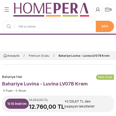
(
)
ARA
Anasayfa
Anasayfa
Premium Grubu
Bahariye Luvina - Luvina LV07B Krem
Bahariye Halı
Yeni Ürün
Bahariye Luvina - Luvina LV07B Krem
0 Puan - 0 Yorum
14.252,00 TL
*2.126,67 TL den
%10
İndirim
12.760,00 TL
başlayan taksitlerle!