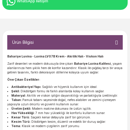
WhatsApp İletişim
Ürün Bilgisi
Bahariye Luvina - Luvina LV07B Krem - Akrilik Halı - Viskon Halı
Zarif desenleri ve modern dokusuyla öne çıkan
Bahariye Luvina Kalitesi
, yaşam
alanlarınıza hem şıklık hem de konfor kazandırır. Klasik ile çağdaş tarzı bir araya
getiren tasarımı, farklı dekorasyon stillerine kolayca uyum sağlar.
Öne Çıkan Özellikler:
Antibakteriyel Yapı:
Sağlıklı ve hijyenik kullanım için ideal.
Şekil:
Dikdörtgen formu ile farklı alanlarda kolay kullanım sağlar.
Materyal:
Akrilik ve viskon ipliğin dayanıklılığı ve parlaklığıyla üretilmiştir.
Taban:
Pamuk tabanı sayesinde doğal, nefes alabilen ve zemini çizmeyen
yapısıyla uzun ömürlü ve güvenli kullanım sunar.
Üretim Şekli:
Modern makine dokuması ile üstün işçilik.
Hav Yüksekliği:
7 mm hav yüksekliği ile konforlu kullanım sunar.
Kenar Türü:
Saçaklı kenar detayıyla zarif bir görünüm.
Kesim Türü:
Dikdörtgen kesim, düzenli ve estetik bir duruş sağlar.
Tema:
Klasik ve modern çizgilerin zarif yorumu.