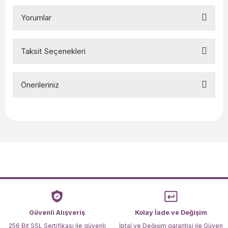
Yorumlar
Taksit Seçenekleri
Bu ürüne ilk yorumu siz yapın!
Önerileriniz
Yorum Yaz
Bu ürünün fiyat bilgisi, resim, ürün açıklamalarında ve diğer
konularda yetersiz gördüğünüz noktaları öneri formunu
kullanarak tarafımıza iletebilirsiniz.
Görüş ve önerileriniz için teşekkür ederiz.
Ürün resmi kalitesiz, bozuk veya görüntülenemiyor.
Ürün açıklamasında eksik bilgiler bulunuyor.
Ürün bilgilerinde hatalar bulunuyor.
Ürün fiyatı diğer sitelerden daha pahalı.
Güvenli Alışveriş
Kolay İade ve Değişim
Bu ürüne benzer farklı alternatifler olmalı.
256 Bit SSL Sertifikası ile güvenli
İptal ve Değişim garantisi ile Güven