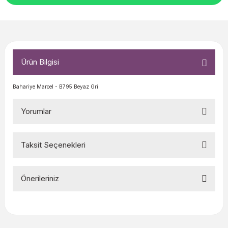
Ürün Bilgisi
Bahariye Marcel - B795 Beyaz Gri
Yorumlar
Taksit Seçenekleri
Bu ürüne ilk yorumu siz yapın!
Önerileriniz
Yorum Yaz
Bu ürünün fiyat bilgisi, resim, ürün açıklamalarında ve diğer
konularda yetersiz gördüğünüz noktaları öneri formunu
kullanarak tarafımıza iletebilirsiniz.