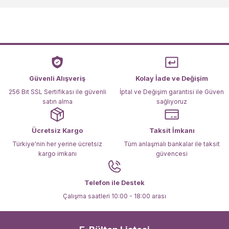
Görüş ve önerileriniz için teşekkür ederiz.
Ürün resmi kalitesiz, bozuk veya görüntülenemiyor.
Ürün açıklamasında eksik bilgiler bulunuyor.
Ürün bilgilerinde hatalar bulunuyor.
Ürün fiyatı diğer sitelerden daha pahalı.
Güvenli Alışveriş
Kolay İade ve Değişim
Bu ürüne benzer farklı alternatifler olmalı.
256 Bit SSL Sertifikası ile güvenli
İptal ve Değişim garantisi ile Güven
satın alma
sağlıyoruz
Ücretsiz Kargo
Taksit İmkanı
Türkiye'nin her yerine ücretsiz
Tüm anlaşmalı bankalar ile taksit
kargo imkanı
güvencesi
Gönder
Telefon ile Destek
Çalışma saatleri 10:00 - 18:00 arası