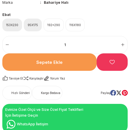
Marka
Bahariye Halı
Ebat
153X230
95X175
192x290
116X180
Sepete Ekle
Tavsiye Et
Karşılaştır
Yorum Yaz
Hızlı Gönderi
Kargo Bedava
Paylaş
Evinize Özel Ölçü ve Size Özel Fiyat Teklifleri
İçin İletişime Geçin
WhatsApp İletişim