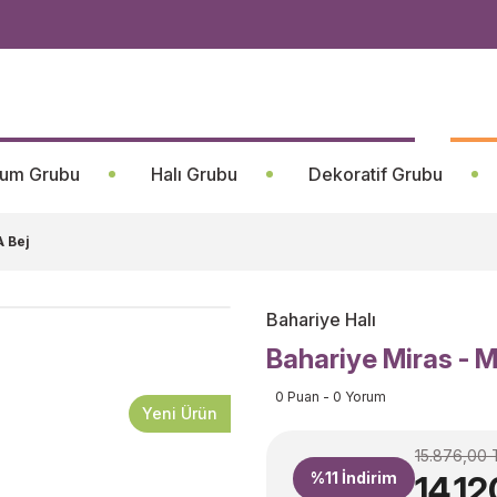
um Grubu
Halı Grubu
Dekoratif Grubu
 Bej
Bahariye Halı
Bahariye Miras - 
0 Puan - 0 Yorum
Yeni Ürün
15.876,00 
%11
İndirim
14.1