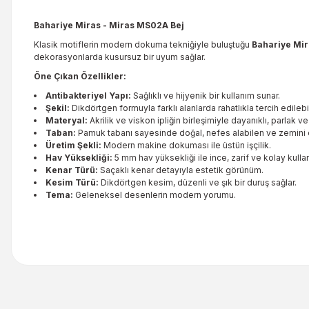
Bahariye Miras - Miras MS02A Bej
Klasik motiflerin modern dokuma tekniğiyle buluştuğu
Bahariye Mir
dekorasyonlarda kusursuz bir uyum sağlar.
Öne Çıkan Özellikler:
Antibakteriyel Yapı:
Sağlıklı ve hijyenik bir kullanım sunar.
Şekil:
Dikdörtgen formuyla farklı alanlarda rahatlıkla tercih edilebil
Materyal:
Akrilik ve viskon ipliğin birleşimiyle dayanıklı, parlak 
Taban:
Pamuk tabanı sayesinde doğal, nefes alabilen ve zemini 
Üretim Şekli:
Modern makine dokuması ile üstün işçilik.
Hav Yüksekliği:
5 mm hav yüksekliği ile ince, zarif ve kolay kullan
Kenar Türü:
Saçaklı kenar detayıyla estetik görünüm.
Kesim Türü:
Dikdörtgen kesim, düzenli ve şık bir duruş sağlar.
Tema:
Geleneksel desenlerin modern yorumu.
Bu ürünün fiyat bilgisi, resim, ürün açıklamalarında ve diğer kon
Görüş ve önerileriniz için teşekkür ederiz.
Ürün resmi kalitesiz, bozuk veya görüntülenemiyor.