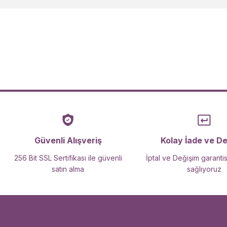
Ürün açıklamasında eksik bilgiler bulunuyor.
Ürün bilgilerinde hatalar bulunuyor.
Ürün fiyatı diğer sitelerden daha pahalı.
Bu ürüne benzer farklı alternatifler olmalı.
Güvenli Alışveriş
Kolay İade ve D
256 Bit SSL Sertifikası ile güvenli
İptal ve Değişim garantis
satın alma
sağlıyoruz