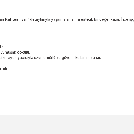
as Kalitesi
, zarif detaylarıyla yaşam alanlarına estetik bir değer katar. İnce
ir.
ve yumuşak dokulu.
çizmeyen yapısıyla uzun ömürlü ve güvenli kullanım sunar.
ımlı.
ularda yetersiz gördüğünüz noktaları öneri formunu kullanarak tarafımıza 
Bu ürüne ilk yorumu siz yapın!