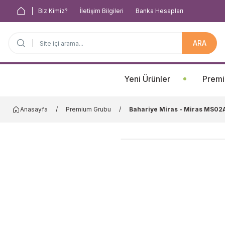
Biz Kimiz?
İletişim Bilgileri
Banka Hesapları
ARA
Anasayfa
Yeni Ürünler
Premi
Anasayfa
Premium Grubu
Bahariye Miras - Miras MS02A