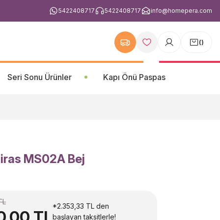
5422408717
5422408717
info@homepera.com
(
)
Seri Sonu Ürünler
Kapı Önü Paspas
Miras MS02A Bej
TL
*2.353,33 TL den
20,00 TL
başlayan taksitlerle!