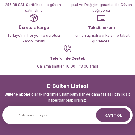
Bu ürüne benzer farklı alternatifler olmalı.
256 Bit SSL Sertifikası ile güvenli
İptal ve Değişim garantisi ile Güven
satın alma
sağlıyoruz
Ücretsiz Kargo
Taksit İmkanı
Türkiye'nin her yerine ücretsiz
Tüm anlaşmalı bankalar ile taksit
kargo imkanı
güvencesi
Gönder
Telefon ile Destek
Çalışma saatleri 10:00 - 18:00 arası
E-Bülten Listesi
Bültene abone olarak indirimler, kampanyalar ve daha fazlası için ilk siz
haberdar olabilirsiniz.
KAYIT OL