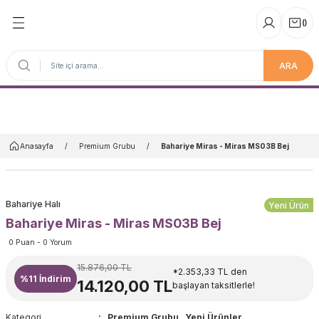
(
)
ARA
Anasayfa
Anasayfa
Premium Grubu
Bahariye Miras - Miras MS03B Bej
Bahariye Halı
Yeni Ürün
Bahariye Miras - Miras MS03B Bej
0 Puan - 0 Yorum
15.876,00 TL
*2.353,33 TL den
%11
İndirim
14.120,00 TL
başlayan taksitlerle!
Kategori
Premium Grubu
,
Yeni Ürünler