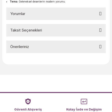
Tema:
Geleneksel desenlerin modern yorumu.
Yorumlar
Taksit Seçenekleri
Bu ürüne ilk yorumu siz yapın!
Önerileriniz
Yorum Yaz
Bu ürünün fiyat bilgisi, resim, ürün açıklamalarında ve diğer
konularda yetersiz gördüğünüz noktaları öneri formunu
kullanarak tarafımıza iletebilirsiniz.
Görüş ve önerileriniz için teşekkür ederiz.
Ürün resmi kalitesiz, bozuk veya görüntülenemiyor.
Ürün açıklamasında eksik bilgiler bulunuyor.
Ürün bilgilerinde hatalar bulunuyor.
Ürün fiyatı diğer sitelerden daha pahalı.
Güvenli Alışveriş
Kolay İade ve Değişim