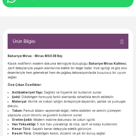
Ürün Bilgisi
Bahariye Miras - Miras MS03B Bej
Klasik motiflerin modern dokuma tekniğiyle buluştuğu
Bahariye Miras Kalitesi
,
zarif detaylarıyla yaşam alanlarına estetik bir değer katar. İnce işçiliği ve göz alıcı
desenleriyle hem geleneksel hem de çağdaş dekorasyonlarda kusursuz bir uyum
sağlar.
Öne Çıkan Özellikler:
Antibakteriyel Yapı:
Sağlıklı ve hijyenik bir kullanım sunar.
Şekil:
Dikdörtgen formuyla farklı alanlarda rahatlıkla tercih edilebilir.
Materyal:
Akrilik ve viskon ipliğin birleşimiyle dayanıklı, parlak ve yumuşak
dokulu.
Taban:
Pamuk tabanı sayesinde doğal, nefes alabilen ve zemini çizmeyen
yapısıyla uzun ömürlü ve güvenli kullanım sunar.
Üretim Şekli:
Modern makine dokuması ile üstün işçilik.
Hav Yüksekliği:
5 mm hav yüksekliği ile ince, zarif ve kolay kullanımlı.
Kenar Türü:
Saçaklı kenar detayıyla estetik görünüm.
Kesim Türü:
Dikdörtgen kesim, düzenli ve şık bir duruş sağlar.