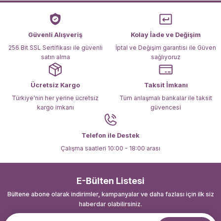
Ürün açıklamasında eksik bilgiler bulunuyor.
Ürün bilgilerinde hatalar bulunuyor.
Ürün fiyatı diğer sitelerden daha pahalı.
Güvenli Alışveriş
Kolay İade ve Değişim
Bu ürüne benzer farklı alternatifler olmalı.
256 Bit SSL Sertifikası ile güvenli
İptal ve Değişim garantisi ile Güven
satın alma
sağlıyoruz
Ücretsiz Kargo
Taksit İmkanı
Türkiye'nin her yerine ücretsiz
Tüm anlaşmalı bankalar ile taksit
kargo imkanı
güvencesi
Gönder
Telefon ile Destek
Çalışma saatleri 10:00 - 18:00 arası
E-Bülten Listesi
Bültene abone olarak indirimler, kampanyalar ve daha fazlası için ilk siz
haberdar olabilirsiniz.