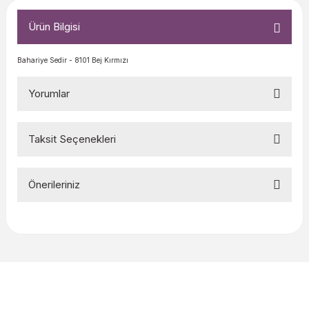
Ürün Bilgisi
Bahariye Sedir - 8101 Bej Kırmızı
Yorumlar
Taksit Seçenekleri
Bu ürüne ilk yorumu siz yapın!
Önerileriniz
Yorum Yaz
Bu ürünün fiyat bilgisi, resim, ürün açıklamalarında ve diğer
konularda yetersiz gördüğünüz noktaları öneri formunu
kullanarak tarafımıza iletebilirsiniz.
Görüş ve önerileriniz için teşekkür ederiz.
Ürün resmi kalitesiz, bozuk veya görüntülenemiyor.