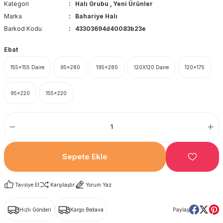
Kategori
Halı Grubu
,
Yeni Ürünler
Marka
Bahariye Halı
Barkod Kodu
43303694d40083b23e
Ebat
155x155 Daire
95x280
195x280
120X120 Daire
120x175
95x220
155x220
Sepete Ekle
Tavsiye Et
Karşılaştır
Yorum Yaz
Hızlı Gönderi
Kargo Bedava
Paylaş