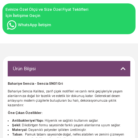
Evinize Özel Ölçü ve Size Özel Fiyat Teklifleri
İçin İletişime Geçin
WhatsApp İletişim
Ürün Bilgisi
Bahariye Sencia - Sencia SN01 Gri
Bahariye Sencia Kalitesi, zarif çiçek motifleri ve canlı renk geçişleriyle yaşam
alanlarınıza doğal bir tazelik ve estetik bir dokunuş katar. Geleneksel desen
anlayışını modern çizgilerle buluşturan bu halı, dekorasyonunuza şıklık
kazandırır.
Öne Çıkan Özellikler:
Antibakteriyel Yapı:
Hijyenik ve sağlıklı kullanım sağlar.
Şekil:
Dikdörtgen formu sayesinde farklı yaşam alanlarına uyum sağlar.
Materyal:
Dayanıklı polyester iplikten üretilmiştir.
Taban:
Pamuk tabanı sayesinde doğal, nefes alabilen ve zemini çizmeyen