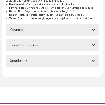
yapısıyla uzun ömürlü ve güvenli kullanım sunar.
Üretim Şekli:
Modern makine dokuması ile kaliteli işçilik.
Hav Yüksekliği:
7 mm hav yüksekliğiyle konforlu ve yumuşak basış hissi.
Kenar Türü:
Saçaklı kenar tasarımı ile estetik bir görünüm.
Kesim Türü:
Dikdörtgen kesim, düzenli ve zarif bir duruş sağlar.
Tema:
Çiçekli motiflerin zengin uyumuyla doğal ve zarif bir dekoratif tercih.
Yorumlar
Taksit Seçenekleri
Bu ürüne ilk yorumu siz yapın!
Önerileriniz
Yorum Yaz
Bu ürünün fiyat bilgisi, resim, ürün açıklamalarında ve diğer
konularda yetersiz gördüğünüz noktaları öneri formunu
kullanarak tarafımıza iletebilirsiniz.
Görüş ve önerileriniz için teşekkür ederiz.
Ürün resmi kalitesiz, bozuk veya görüntülenemiyor.
Ürün açıklamasında eksik bilgiler bulunuyor.