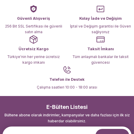
Ürün bilgilerinde hatalar bulunuyor.
Ürün fiyatı diğer sitelerden daha pahalı.
Güvenli Alışveriş
Kolay İade ve Değişim
Bu ürüne benzer farklı alternatifler olmalı.
256 Bit SSL Sertifikası ile güvenli
İptal ve Değişim garantisi ile Güven
satın alma
sağlıyoruz
Ücretsiz Kargo
Taksit İmkanı
Türkiye'nin her yerine ücretsiz
Tüm anlaşmalı bankalar ile taksit
kargo imkanı
güvencesi
Gönder
Telefon ile Destek
Çalışma saatleri 10:00 - 18:00 arası
E-Bülten Listesi
Bültene abone olarak indirimler, kampanyalar ve daha fazlası için ilk siz
haberdar olabilirsiniz.