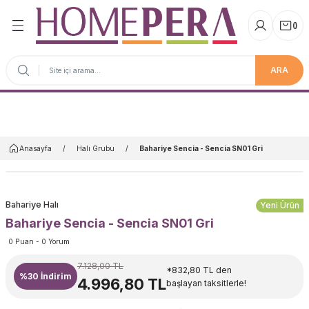
(
)
ARA
Anasayfa
Anasayfa
Halı Grubu
Bahariye Sencia - Sencia SN01 Gri
Bahariye Halı
Yeni Ürün
Bahariye Sencia - Sencia SN01 Gri
0 Puan - 0 Yorum
7.128,00 TL
*832,80 TL den
%30
İndirim
4.996,80 TL
başlayan taksitlerle!