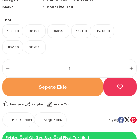
Marka
Bahariye Halı
Ebat
78x300
98x200
196x290
78x150
157X230
118x180
98x300
Sepete Ekle
Tavsiye Et
Karşılaştır
Yorum Yaz
Hızlı Gönderi
Kargo Bedava
Paylaş
Evinize Özel Ölçü ve Size Özel Fiyat Teklifleri