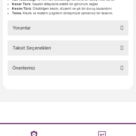
Kenar Türü:
Saçaklı detaylarla estetik bir görünüm sağlar.
Kesim Türü:
Dikdörtgen kesim, düzenli ve şık bir duruş kazandırır.
Tema:
Klasik ve modern çizgilerin birleşimiyle zamansız bir tasarım.
Yorumlar
Taksit Seçenekleri
Bu ürüne ilk yorumu siz yapın!
Önerileriniz
Yorum Yaz
Bu ürünün fiyat bilgisi, resim, ürün açıklamalarında ve diğer
konularda yetersiz gördüğünüz noktaları öneri formunu
kullanarak tarafımıza iletebilirsiniz.
Görüş ve önerileriniz için teşekkür ederiz.
Ürün resmi kalitesiz, bozuk veya görüntülenemiyor.
Ürün açıklamasında eksik bilgiler bulunuyor.
Ürün bilgilerinde hatalar bulunuyor.