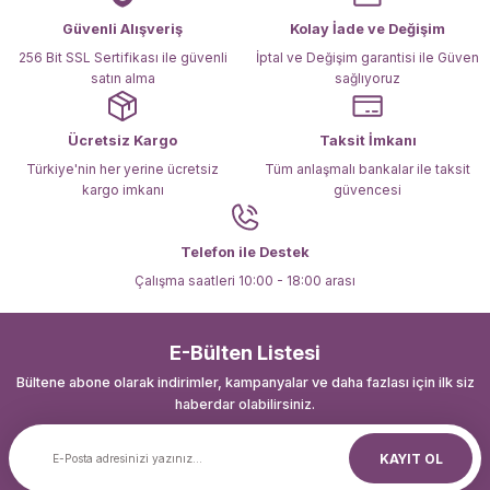
Ürün fiyatı diğer sitelerden daha pahalı.
Güvenli Alışveriş
Kolay İade ve Değişim
Bu ürüne benzer farklı alternatifler olmalı.
256 Bit SSL Sertifikası ile güvenli
İptal ve Değişim garantisi ile Güven
satın alma
sağlıyoruz
Ücretsiz Kargo
Taksit İmkanı
Türkiye'nin her yerine ücretsiz
Tüm anlaşmalı bankalar ile taksit
kargo imkanı
güvencesi
Gönder
Telefon ile Destek
Çalışma saatleri 10:00 - 18:00 arası
E-Bülten Listesi
Bültene abone olarak indirimler, kampanyalar ve daha fazlası için ilk siz
haberdar olabilirsiniz.
KAYIT OL