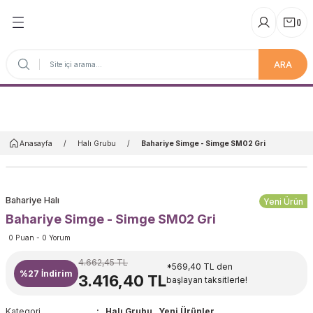
(
)
ARA
Anasayfa
Anasayfa
Halı Grubu
Bahariye Simge - Simge SM02 Gri
Bahariye Halı
Yeni Ürün
Bahariye Simge - Simge SM02 Gri
0 Puan - 0 Yorum
4.662,45 TL
*569,40 TL den
%27
İndirim
3.416,40 TL
başlayan taksitlerle!
Kategori
Halı Grubu
,
Yeni Ürünler