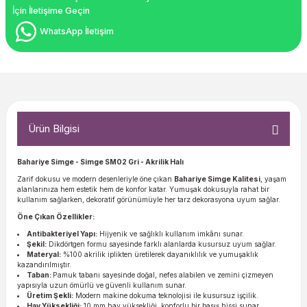
İçin İletişime Geçin
WhatsApp İletişim
Ürün Bilgisi
Bahariye Simge - Simge SM02 Gri - Akrilik Halı
Zarif dokusu ve modern desenleriyle öne çıkan
Bahariye Simge Kalitesi
, yaşam
alanlarınıza hem estetik hem de konfor katar. Yumuşak dokusuyla rahat bir
kullanım sağlarken, dekoratif görünümüyle her tarz dekorasyona uyum sağlar.
Öne Çıkan Özellikler:
Antibakteriyel Yapı:
Hijyenik ve sağlıklı kullanım imkânı sunar.
Şekil:
Dikdörtgen formu sayesinde farklı alanlarda kusursuz uyum sağlar.
Materyal:
%100 akrilik iplikten üretilerek dayanıklılık ve yumuşaklık
kazandırılmıştır.
Taban:
Pamuk tabanı sayesinde doğal, nefes alabilen ve zemini çizmeyen
yapısıyla uzun ömürlü ve güvenli kullanım sunar.
Üretim Şekli:
Modern makine dokuma teknolojisi ile kusursuz işçilik.
Hav Yüksekliği:
10 mm hav yüksekliği, konforlu bir basış hissi sunar.