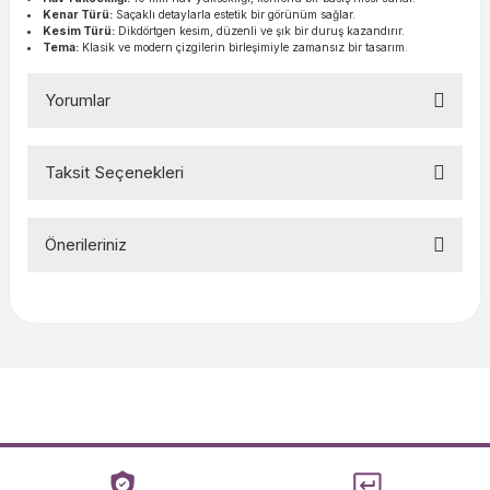
Kenar Türü:
Saçaklı detaylarla estetik bir görünüm sağlar.
Kesim Türü:
Dikdörtgen kesim, düzenli ve şık bir duruş kazandırır.
Tema:
Klasik ve modern çizgilerin birleşimiyle zamansız bir tasarım.
Yorumlar
Taksit Seçenekleri
Bu ürüne ilk yorumu siz yapın!
Önerileriniz
Yorum Yaz
Bu ürünün fiyat bilgisi, resim, ürün açıklamalarında ve diğer
konularda yetersiz gördüğünüz noktaları öneri formunu
kullanarak tarafımıza iletebilirsiniz.
Görüş ve önerileriniz için teşekkür ederiz.
Ürün resmi kalitesiz, bozuk veya görüntülenemiyor.
Ürün açıklamasında eksik bilgiler bulunuyor.
Ürün bilgilerinde hatalar bulunuyor.