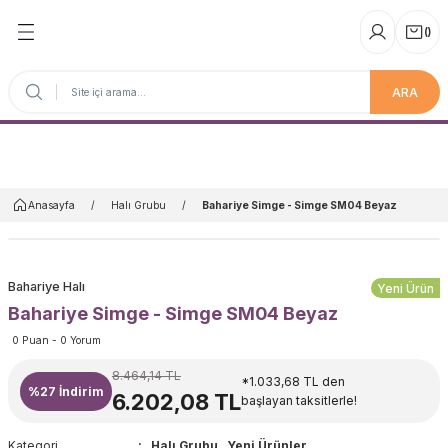
(
)
ARA
Anasayfa
Anasayfa
Halı Grubu
Bahariye Simge - Simge SM04 Beyaz
Bahariye Halı
Yeni Ürün
Bahariye Simge - Simge SM04 Beyaz
0 Puan - 0 Yorum
8.464,14 TL
*1.033,68 TL den
%27
İndirim
6.202,08 TL
başlayan taksitlerle!
Kategori
Halı Grubu
,
Yeni Ürünler