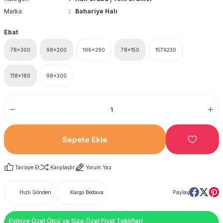
Marka
Bahariye Halı
Ebat
78x300
98x200
196x290
78x150
157X230
118x180
98x300
Sepete Ekle
Tavsiye Et
Karşılaştır
Yorum Yaz
Hızlı Gönderi
Kargo Bedava
Paylaş
Evinize Özel Ölçü ve Size Özel Fiyat Teklifleri