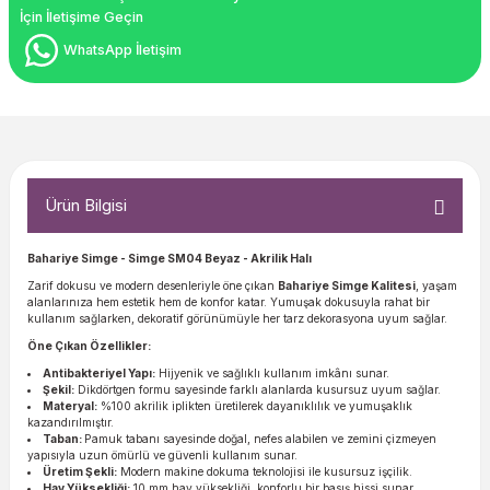
İçin İletişime Geçin
WhatsApp İletişim
Ürün Bilgisi
Bahariye Simge - Simge SM04 Beyaz - Akrilik Halı
Zarif dokusu ve modern desenleriyle öne çıkan
Bahariye Simge Kalitesi
, yaşam
alanlarınıza hem estetik hem de konfor katar. Yumuşak dokusuyla rahat bir
kullanım sağlarken, dekoratif görünümüyle her tarz dekorasyona uyum sağlar.
Öne Çıkan Özellikler:
Antibakteriyel Yapı:
Hijyenik ve sağlıklı kullanım imkânı sunar.
Şekil:
Dikdörtgen formu sayesinde farklı alanlarda kusursuz uyum sağlar.
Materyal:
%100 akrilik iplikten üretilerek dayanıklılık ve yumuşaklık
kazandırılmıştır.
Taban:
Pamuk tabanı sayesinde doğal, nefes alabilen ve zemini çizmeyen
yapısıyla uzun ömürlü ve güvenli kullanım sunar.
Üretim Şekli:
Modern makine dokuma teknolojisi ile kusursuz işçilik.
Hav Yüksekliği:
10 mm hav yüksekliği, konforlu bir basış hissi sunar.