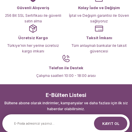
Ürün fiyatı diğer sitelerden daha pahalı.
Güvenli Alışveriş
Kolay İade ve Değişim
Bu ürüne benzer farklı alternatifler olmalı.
256 Bit SSL Sertifikası ile güvenli
İptal ve Değişim garantisi ile Güven
satın alma
sağlıyoruz
Ücretsiz Kargo
Taksit İmkanı
Türkiye'nin her yerine ücretsiz
Tüm anlaşmalı bankalar ile taksit
kargo imkanı
güvencesi
Gönder
Telefon ile Destek
Çalışma saatleri 10:00 - 18:00 arası
E-Bülten Listesi
Bültene abone olarak indirimler, kampanyalar ve daha fazlası için ilk siz
haberdar olabilirsiniz.
KAYIT OL