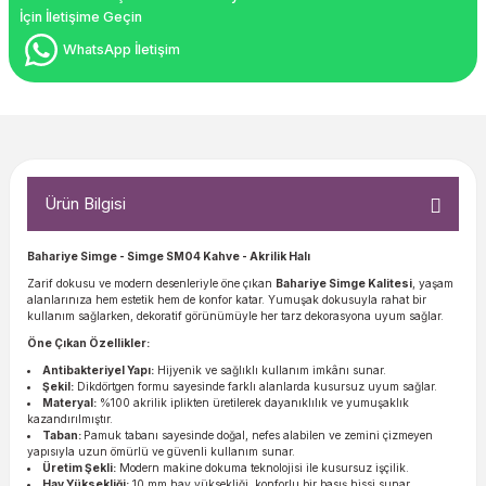
İçin İletişime Geçin
WhatsApp İletişim
Ürün Bilgisi
Bahariye Simge - Simge SM04 Kahve - Akrilik Halı
Zarif dokusu ve modern desenleriyle öne çıkan
Bahariye Simge Kalitesi
, yaşam
alanlarınıza hem estetik hem de konfor katar. Yumuşak dokusuyla rahat bir
kullanım sağlarken, dekoratif görünümüyle her tarz dekorasyona uyum sağlar.
Öne Çıkan Özellikler:
Antibakteriyel Yapı:
Hijyenik ve sağlıklı kullanım imkânı sunar.
Şekil:
Dikdörtgen formu sayesinde farklı alanlarda kusursuz uyum sağlar.
Materyal:
%100 akrilik iplikten üretilerek dayanıklılık ve yumuşaklık
kazandırılmıştır.
Taban:
Pamuk tabanı sayesinde doğal, nefes alabilen ve zemini çizmeyen
yapısıyla uzun ömürlü ve güvenli kullanım sunar.
Üretim Şekli:
Modern makine dokuma teknolojisi ile kusursuz işçilik.
Hav Yüksekliği:
10 mm hav yüksekliği, konforlu bir basış hissi sunar.