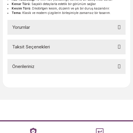
Kenar Türü:
Saçaklı detaylarla estetik bir görünüm sağlar.
Kesim Türü:
Dikdörtgen kesim, düzenli ve şık bir duruş kazandırır.
Tema:
Klasik ve modern çizgilerin birleşimiyle zamansız bir tasarım.
Yorumlar
Taksit Seçenekleri
Bu ürüne ilk yorumu siz yapın!
Önerileriniz
Yorum Yaz
Bu ürünün fiyat bilgisi, resim, ürün açıklamalarında ve diğer
konularda yetersiz gördüğünüz noktaları öneri formunu
kullanarak tarafımıza iletebilirsiniz.
Görüş ve önerileriniz için teşekkür ederiz.
Ürün resmi kalitesiz, bozuk veya görüntülenemiyor.
Ürün açıklamasında eksik bilgiler bulunuyor.
Ürün bilgilerinde hatalar bulunuyor.