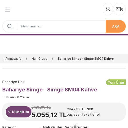
(
)
ARA
Anasayfa
Anasayfa
Halı Grubu
Bahariye Simge - Simge SM04 Kahve
Bahariye Halı
Yeni Ürün
Bahariye Simge - Simge SM04 Kahve
0 Puan - 0 Yorum
6.185,09 TL
*842,52 TL den
%18
İndirim
5.055,12 TL
başlayan taksitlerle!
Kategori
Halı Grubu
,
Yeni Ürünler