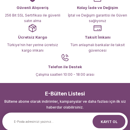
Ürün fiyatı diğer sitelerden daha pahalı.
Güvenli Alışveriş
Kolay İade ve Değişim
Bu ürüne benzer farklı alternatifler olmalı.
256 Bit SSL Sertifikası ile güvenli
İptal ve Değişim garantisi ile Güven
satın alma
sağlıyoruz
Ücretsiz Kargo
Taksit İmkanı
Türkiye'nin her yerine ücretsiz
Tüm anlaşmalı bankalar ile taksit
kargo imkanı
güvencesi
Gönder
Telefon ile Destek
Çalışma saatleri 10:00 - 18:00 arası
E-Bülten Listesi
Bültene abone olarak indirimler, kampanyalar ve daha fazlası için ilk siz
haberdar olabilirsiniz.
KAYIT OL