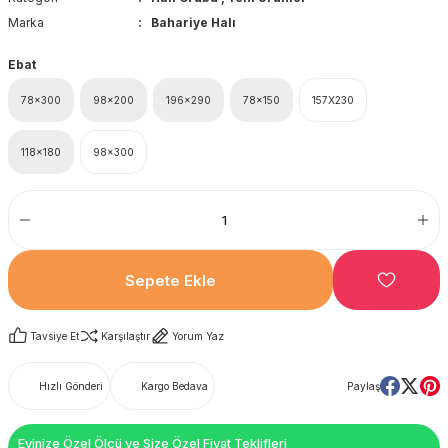
Marka
Bahariye Halı
Ebat
78x300
98x200
196x290
78x150
157X230
118x180
98x300
Sepete Ekle
Tavsiye Et
Karşılaştır
Yorum Yaz
Hızlı Gönderi
Kargo Bedava
Paylaş
Evinize Özel Ölçü ve Size Özel Fiyat Teklifleri