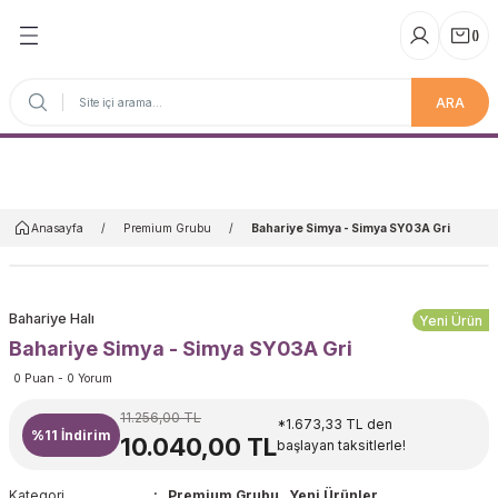
(
)
ARA
Anasayfa
Anasayfa
Premium Grubu
Bahariye Simya - Simya SY03A Gri
Bahariye Halı
Yeni Ürün
Bahariye Simya - Simya SY03A Gri
0 Puan - 0 Yorum
11.256,00 TL
*1.673,33 TL den
%11
İndirim
10.040,00 TL
başlayan taksitlerle!
Kategori
Premium Grubu
,
Yeni Ürünler