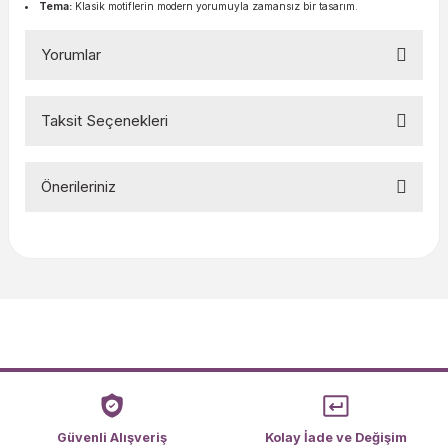
Tema:
Klasik motiflerin modern yorumuyla zamansız bir tasarım.
Yorumlar
Taksit Seçenekleri
Bu ürüne ilk yorumu siz yapın!
Önerileriniz
Yorum Yaz
Bu ürünün fiyat bilgisi, resim, ürün açıklamalarında ve diğer
konularda yetersiz gördüğünüz noktaları öneri formunu
kullanarak tarafımıza iletebilirsiniz.
Görüş ve önerileriniz için teşekkür ederiz.
Ürün resmi kalitesiz, bozuk veya görüntülenemiyor.
Ürün açıklamasında eksik bilgiler bulunuyor.
Ürün bilgilerinde hatalar bulunuyor.
Ürün fiyatı diğer sitelerden daha pahalı.
Güvenli Alışveriş
Kolay İade ve Değişim