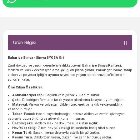
Ürün Bilgisi
Bahariye Simya - Simya SY03A Gri
Zarif dokusu ve özgün desenleriyle dikkat çeken
Bahariye Simya Kalitesi
,
modern ve klasik dekorasyonlarda şıklığı ön plana çıkarır. Parlak görünüme sahip
viskon ve polyester ipliğin uyumu sayesinde yaşam alanlarınıza sofistike bir
atmosfer katar.
Öne Çıkan Özellikler:
Antibakteriyel Yapı:
Sağlıklı ve hijyenik kullanım sunar.
Şekil:
Dikdörtgen formu ile farklı yaşam alanlarına kolayca uyum sağlar.
Materyal:
Viskon ve polyester iplikten üretilerek parlaklık ve dayanıklılık
kazandırılmıştır.
Taban:
Pamuk tabanı sayesinde doğal, nefes alabilen ve zemini çizmeyen
yapısıyla uzun ömürlü ve güvenli kullanım sunar.
Üretim Şekli:
Modern makine dokuması ile üstün işçilik.
Hav Yüksekliği:
7 mm hav yüksekliği ile konforlu basış hissi sunar.
Kenar Türü:
Saçaklı kenar detayıyla estetik bir görünüm.
Kesim Türü:
Dikdörtgen kesim, düzenli ve zarif bir duruş sağlar.