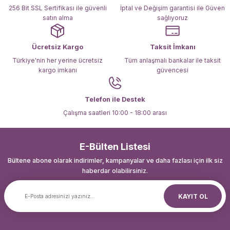
Bu ürüne benzer farklı alternatifler olmalı.
256 Bit SSL Sertifikası ile güvenli
İptal ve Değişim garantisi ile Güven
satın alma
sağlıyoruz
Ücretsiz Kargo
Taksit İmkanı
Türkiye'nin her yerine ücretsiz
Tüm anlaşmalı bankalar ile taksit
kargo imkanı
güvencesi
Gönder
Telefon ile Destek
Çalışma saatleri 10:00 - 18:00 arası
E-Bülten Listesi
Bültene abone olarak indirimler, kampanyalar ve daha fazlası için ilk siz
haberdar olabilirsiniz.
KAYIT OL