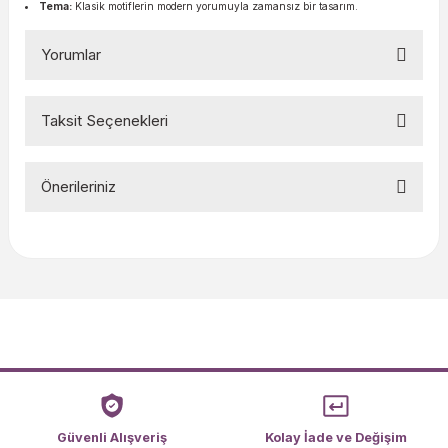
Tema:
Klasik motiflerin modern yorumuyla zamansız bir tasarım.
Yorumlar
Taksit Seçenekleri
Bu ürüne ilk yorumu siz yapın!
Önerileriniz
Yorum Yaz
Bu ürünün fiyat bilgisi, resim, ürün açıklamalarında ve diğer
konularda yetersiz gördüğünüz noktaları öneri formunu
kullanarak tarafımıza iletebilirsiniz.
Görüş ve önerileriniz için teşekkür ederiz.
Ürün resmi kalitesiz, bozuk veya görüntülenemiyor.
Ürün açıklamasında eksik bilgiler bulunuyor.
Ürün bilgilerinde hatalar bulunuyor.
Ürün fiyatı diğer sitelerden daha pahalı.
Güvenli Alışveriş
Kolay İade ve Değişim