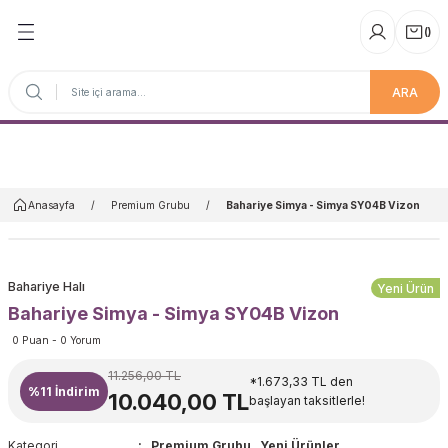
(
)
ARA
Anasayfa
Anasayfa
Premium Grubu
Bahariye Simya - Simya SY04B Vizon
Bahariye Halı
Yeni Ürün
Bahariye Simya - Simya SY04B Vizon
0 Puan - 0 Yorum
11.256,00 TL
*1.673,33 TL den
%11
İndirim
10.040,00 TL
başlayan taksitlerle!
Kategori
Premium Grubu
,
Yeni Ürünler