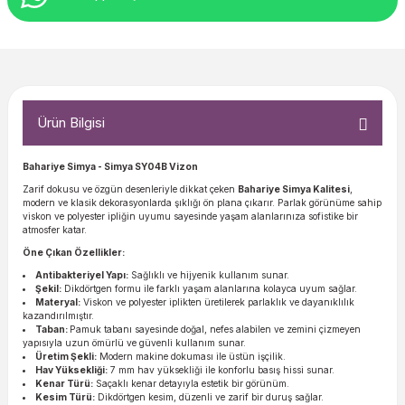
Ürün Bilgisi
Bahariye Simya - Simya SY04B Vizon
Zarif dokusu ve özgün desenleriyle dikkat çeken
Bahariye Simya Kalitesi
,
modern ve klasik dekorasyonlarda şıklığı ön plana çıkarır. Parlak görünüme sahip
viskon ve polyester ipliğin uyumu sayesinde yaşam alanlarınıza sofistike bir
atmosfer katar.
Öne Çıkan Özellikler:
Antibakteriyel Yapı:
Sağlıklı ve hijyenik kullanım sunar.
Şekil:
Dikdörtgen formu ile farklı yaşam alanlarına kolayca uyum sağlar.
Materyal:
Viskon ve polyester iplikten üretilerek parlaklık ve dayanıklılık
kazandırılmıştır.
Taban:
Pamuk tabanı sayesinde doğal, nefes alabilen ve zemini çizmeyen
yapısıyla uzun ömürlü ve güvenli kullanım sunar.
Üretim Şekli:
Modern makine dokuması ile üstün işçilik.
Hav Yüksekliği:
7 mm hav yüksekliği ile konforlu basış hissi sunar.
Kenar Türü:
Saçaklı kenar detayıyla estetik bir görünüm.
Kesim Türü:
Dikdörtgen kesim, düzenli ve zarif bir duruş sağlar.