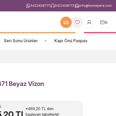
5422408717
5422408717
info@homepera.com
(
)
Seri Sonu Ürünler
Kapı Önü Paspas
671 Beyaz Vizon
L
*469,20 TL den
5,20 TL
başlayan taksitlerle!