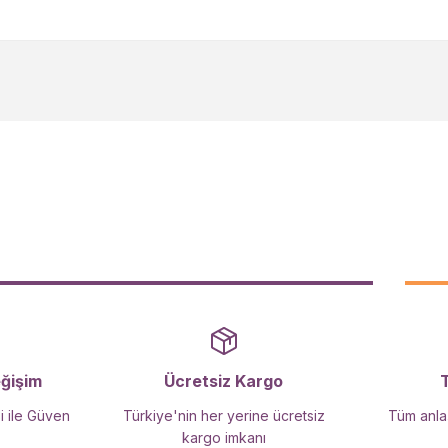
ularda yetersiz gördüğünüz noktaları öneri formunu kullanarak tarafımıza 
Bu ürüne ilk yorumu siz yapın!
Yorum Yaz
Gönder
eğişim
Ücretsiz Kargo
i ile Güven
Türkiye'nin her yerine ücretsiz
Tüm anlaş
kargo imkanı