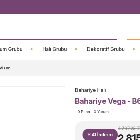
um Grubu
Halı Grubu
Dekoratif Grubu
 Vizon
Bahariye Halı
Bahariye Vega - B
0 Puan - 0 Yorum
4.797,23 T
%41
İndirim
2.81