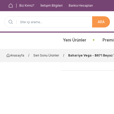
Biz Kimiz?
İletişim Bilgileri
Banka Hesapları
ARA
Anasayfa
Yeni Ürünler
Premi
Anasayfa
Seri Sonu Ürünler
Bahariye Vega - B671 Beyaz