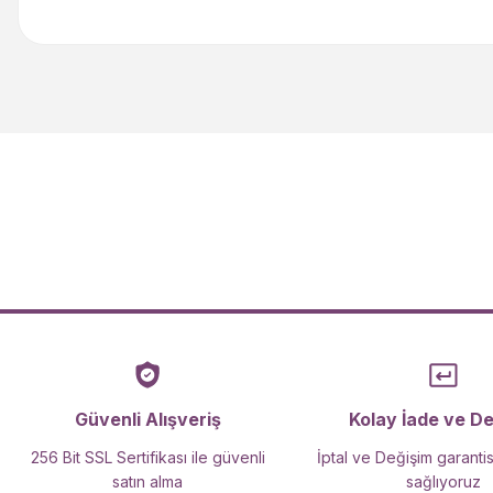
Bu ürünün fiyat bilgisi, resim, ürün açıklamalarında ve diğer kon
Görüş ve önerileriniz için teşekkür ederiz.
Ürün resmi kalitesiz, bozuk veya görüntülenemiyor.
Ürün açıklamasında eksik bilgiler bulunuyor.
Ürün bilgilerinde hatalar bulunuyor.
Ürün fiyatı diğer sitelerden daha pahalı.
Bu ürüne benzer farklı alternatifler olmalı.
Güvenli Alışveriş
Kolay İade ve D
256 Bit SSL Sertifikası ile güvenli
İptal ve Değişim garantis
satın alma
sağlıyoruz