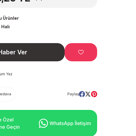
u Ürünler
 Halı
Haber Ver
rum Yaz
Bedava
Paylaş
e Özel
WhatsApp İletişim
şime Geçin