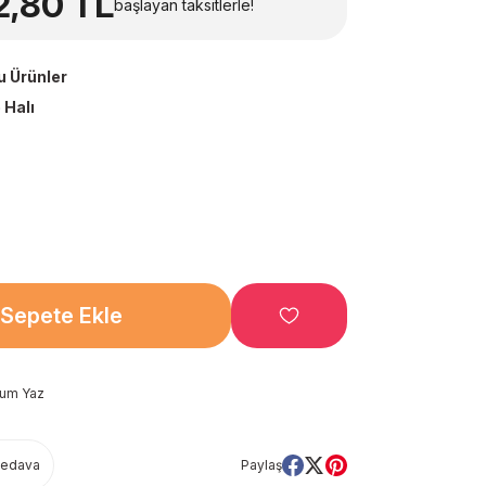
2,80 TL
başlayan taksitlerle!
u Ürünler
 Halı
Sepete Ekle
rum Yaz
Bedava
Paylaş