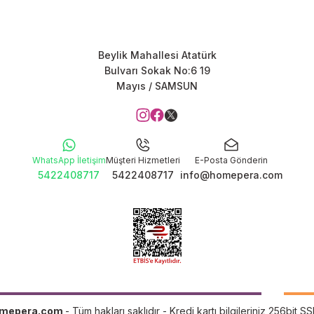
Beylik Mahallesi Atatürk
Bulvarı Sokak No:6 19
Mayıs / SAMSUN
WhatsApp İletişim
Müşteri Hizmetleri
E-Posta Gönderin
5422408717
5422408717
info@homepera.com
mepera.com
- Tüm hakları saklıdır - Kredi kartı bilgileriniz 256bit SS