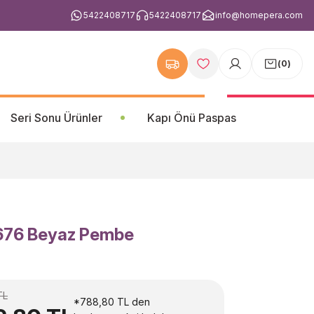
5422408717
5422408717
info@homepera.com
(
0
)
Seri Sonu Ürünler
Kapı Önü Paspas
B676 Beyaz Pembe
TL
*788,80 TL den