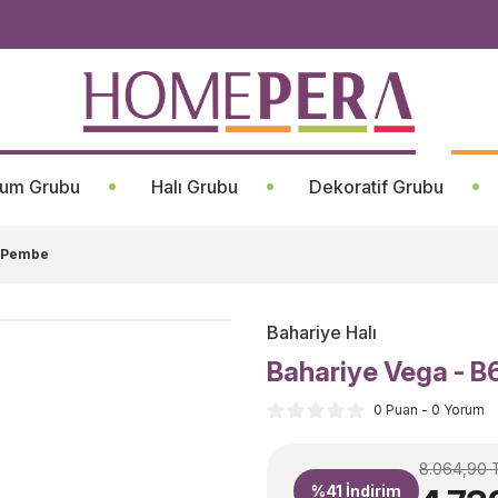
um Grubu
Halı Grubu
Dekoratif Grubu
z Pembe
Bahariye Halı
Bahariye Vega - 
0 Puan - 0 Yorum
8.064,90 
%41
İndirim