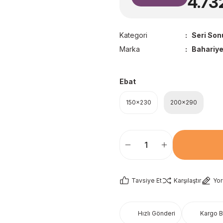
4.73
Kategori
Seri Son
Marka
Bahariye
Ebat
150x230
200x290
Tavsiye Et
Karşılaştır
Yo
Hızlı Gönderi
Kargo 