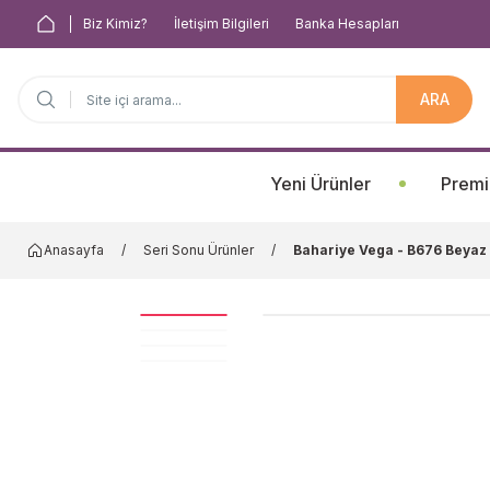
Biz Kimiz?
İletişim Bilgileri
Banka Hesapları
ARA
Anasayfa
Yeni Ürünler
Premi
Anasayfa
Seri Sonu Ürünler
Bahariye Vega - B676 Beya