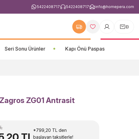
5422408717
5422408717
info@homepera.com
(
)
Seri Sonu Ürünler
Kapı Önü Paspas
 Zagros ZG01 Antrasit
TL
*799,20 TL den
5,20 TL
başlayan taksitlerle!