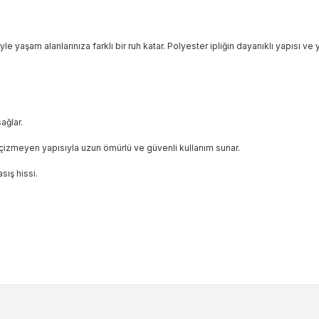
le yaşam alanlarınıza farklı bir ruh katar. Polyester ipliğin dayanıklı yapısı 
ağlar.
çizmeyen yapısıyla uzun ömürlü ve güvenli kullanım sunar.
sış hissi.
ularda yetersiz gördüğünüz noktaları öneri formunu kullanarak tarafımıza 
Bu ürüne ilk yorumu siz yapın!