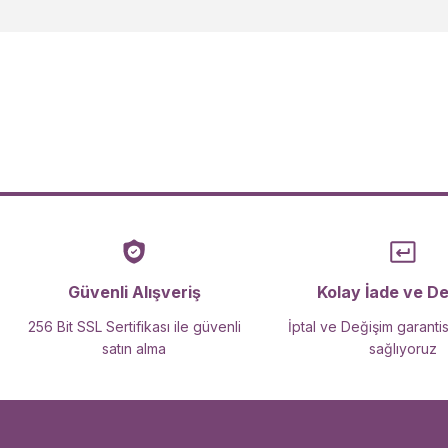
Ürün resmi kalitesiz, bozuk veya görüntülenemiyor.
Ürün açıklamasında eksik bilgiler bulunuyor.
Ürün bilgilerinde hatalar bulunuyor.
Ürün fiyatı diğer sitelerden daha pahalı.
Bu ürüne benzer farklı alternatifler olmalı.
Güvenli Alışveriş
Kolay İade ve D
256 Bit SSL Sertifikası ile güvenli
İptal ve Değişim garantis
satın alma
sağlıyoruz