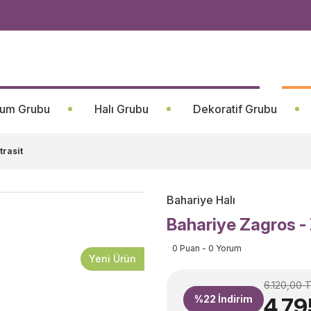
um Grubu
Halı Grubu
Dekoratif Grubu
rasit
Bahariye Halı
Bahariye Zagros -
0 Puan - 0 Yorum
Yeni Ürün
6.120,00 
%22
İndirim
4.79