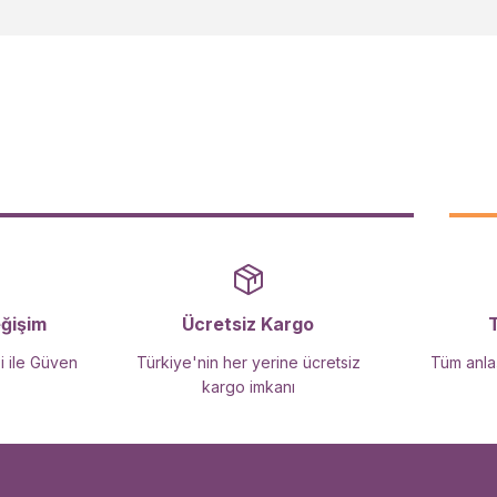
Yorum Yaz
Gönder
eğişim
Ücretsiz Kargo
i ile Güven
Türkiye'nin her yerine ücretsiz
Tüm anlaş
kargo imkanı