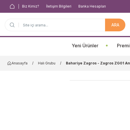
Biz Kimiz?
İletişim Bilgileri
Banka Hesapları
ARA
Anasayfa
Yeni Ürünler
Premi
Anasayfa
Halı Grubu
Bahariye Zagros - Zagros ZG01 Ant