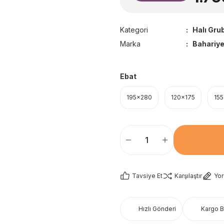
Kategori
Halı Gru
Marka
Bahariye
Ebat
195x280
120x175
15
Tavsiye Et
Karşılaştır
Yo
Hızlı Gönderi
Kargo 