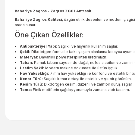
Bahariye Zagros - Zagros ZG01 Antrasit
Bahariye Zagros Kalitesi
, özgün etnik desenleri ve modern çizgisiy
arada sunar.
Öne Çıkan Özellikler:
Antibakteriyel Yapı:
Sağlıklı ve hijyenik kullanım sağlar.
Şekil:
Dikdörtgen formu ile farklı yaşam alanlarına kolayca uyum s
Materyal:
Dayanıklı polyester iplikten üretilmiştir.
Taban:
Pamuk tabanı sayesinde doğal, nefes alabilen ve zemini 
Üretim Şekli:
Modern makine dokuması ile üstün işçilik.
Hav Yüksekliği:
7 mm hav yüksekliği ile konforlu ve estetik bir ba
Kenar Türü:
Saçaklı kenar detayı ile estetik ve şık bir görünüm.
Kesim Türü:
Dikdörtgen kesim, düzenli ve zarif bir duruş sağlar.
Tema:
Etnik motiflerin çağdaş yorumuyla zamansız bir tasarım.
Bu ürünün fiyat bilgisi, resim, ürün açıklamalarında ve diğer kon
Görüş ve önerileriniz için teşekkür ederiz.