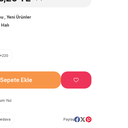
bu
,
Yeni Ürünler
 Halı
5x220
Sepete Ekle
rum Yaz
Bedava
Paylaş