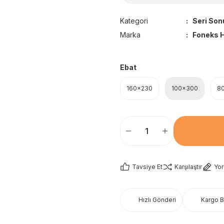
Kategori
Seri Son
Marka
Foneks H
Ebat
160x230
100x300
8
Tavsiye Et
Karşılaştır
Yo
Hızlı Gönderi
Kargo 