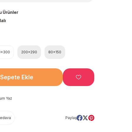
u Ürünler
alı
0x300
200x290
80x150
Sepete Ekle
rum Yaz
Bedava
Paylaş