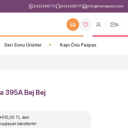
5422408717
5422408717
info@homepera.com
(
)
Seri Sonu Ürünler
Kapı Önü Paspas
na 395A Bej Bej
*510,00 TL den
başlayan taksitlerle!