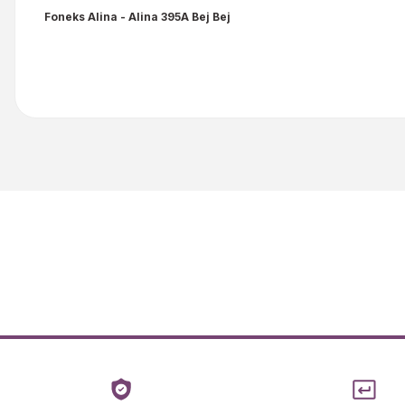
Foneks Alina - Alina 395A Bej Bej
Bu ürünün fiyat bilgisi, resim, ürün açıklamalarında ve diğer kon
Görüş ve önerileriniz için teşekkür ederiz.
Ürün resmi kalitesiz, bozuk veya görüntülenemiyor.
Ürün açıklamasında eksik bilgiler bulunuyor.
Ürün bilgilerinde hatalar bulunuyor.
Ürün fiyatı diğer sitelerden daha pahalı.
Bu ürüne benzer farklı alternatifler olmalı.