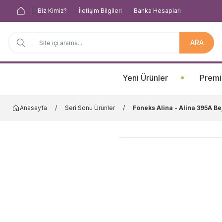
Biz Kimiz?
İletişim Bilgileri
Banka Hesapları
ARA
Anasayfa
Yeni Ürünler
Premi
Anasayfa
Seri Sonu Ürünler
Foneks Alina - Alina 395A Be