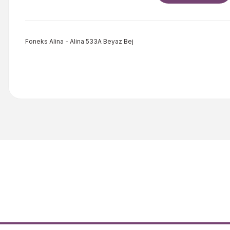
Foneks Alina - Alina 533A Beyaz Bej
Bu ürünün fiyat bilgisi, resim, ürün açıklamalarında ve diğer kon
Görüş ve önerileriniz için teşekkür ederiz.
Ürün resmi kalitesiz, bozuk veya görüntülenemiyor.
Ürün açıklamasında eksik bilgiler bulunuyor.
Ürün bilgilerinde hatalar bulunuyor.
Ürün fiyatı diğer sitelerden daha pahalı.
Bu ürüne benzer farklı alternatifler olmalı.