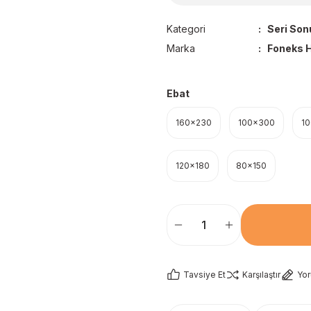
Kategori
Seri Son
Marka
Foneks H
Ebat
160x230
100x300
1
120x180
80x150
Tavsiye Et
Karşılaştır
Yo