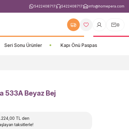
5422408717
5422408717
info@homepera.com
(
)
Seri Sonu Ürünler
Kapı Önü Paspas
na 533A Beyaz Bej
1.224,00 TL den
şlayan taksitlerle!