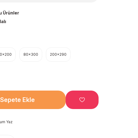
u Ürünler
alı
00x200
80x300
200x290
Sepete Ekle
rum Yaz