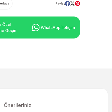
Bedava
Paylaş
e Özel
WhatsApp İletişim
şime Geçin
Önerileriniz