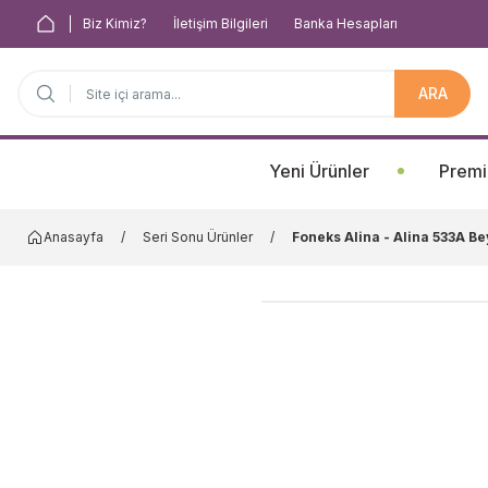
Biz Kimiz?
İletişim Bilgileri
Banka Hesapları
ARA
Anasayfa
Yeni Ürünler
Premi
Anasayfa
Seri Sonu Ürünler
Foneks Alina - Alina 533A Be