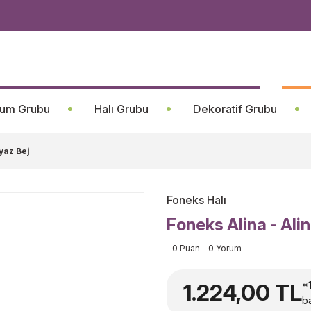
um Grubu
Halı Grubu
Dekoratif Grubu
yaz Bej
Foneks Halı
Foneks Alina - Ali
0 Puan - 0 Yorum
1.224,00 TL
*
ba