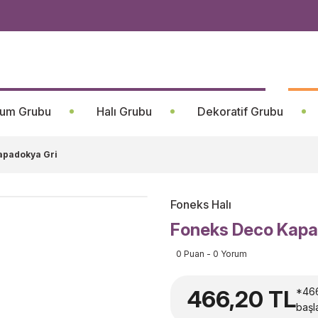
um Grubu
Halı Grubu
Dekoratif Grubu
apadokya Gri
Foneks Halı
Foneks Deco Kapa
0 Puan - 0 Yorum
466,20 TL
*466
başla