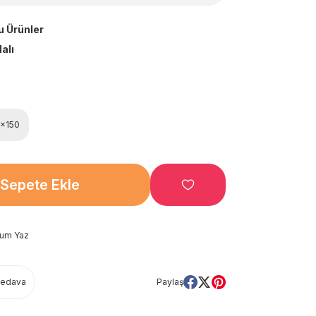
u Ürünler
alı
x150
Sepete Ekle
rum Yaz
Bedava
Paylaş