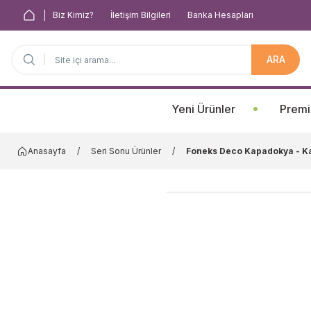
Biz Kimiz?
İletişim Bilgileri
Banka Hesapları
ARA
Anasayfa
Yeni Ürünler
Premi
Anasayfa
Seri Sonu Ürünler
Foneks Deco Kapadokya - K