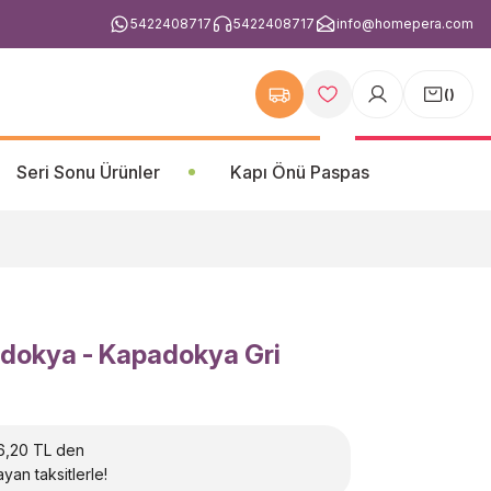
5422408717
5422408717
info@homepera.com
(
)
Seri Sonu Ürünler
Kapı Önü Paspas
dokya - Kapadokya Gri
,20 TL den
yan taksitlerle!