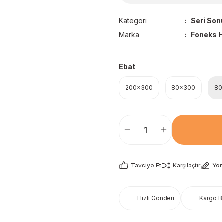
Kategori
Seri Son
Marka
Foneks H
Ebat
200x300
80x300
80
Tavsiye Et
Karşılaştır
Yo
Hızlı Gönderi
Kargo 