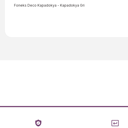
Foneks Deco Kapadokya - Kapadokya Gri
Bu ürünün fiyat bilgisi, resim, ürün açıklamalarında ve diğer kon
Görüş ve önerileriniz için teşekkür ederiz.
Ürün resmi kalitesiz, bozuk veya görüntülenemiyor.
Ürün açıklamasında eksik bilgiler bulunuyor.
Ürün bilgilerinde hatalar bulunuyor.
Ürün fiyatı diğer sitelerden daha pahalı.
Bu ürüne benzer farklı alternatifler olmalı.