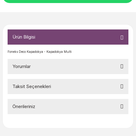
Ürün Bilgisi
Foneks Deco Kapadokya - Kapadokya Multi
Yorumlar
Taksit Seçenekleri
Bu ürüne ilk yorumu siz yapın!
Önerileriniz
Yorum Yaz
Bu ürünün fiyat bilgisi, resim, ürün açıklamalarında ve diğer
konularda yetersiz gördüğünüz noktaları öneri formunu
kullanarak tarafımıza iletebilirsiniz.