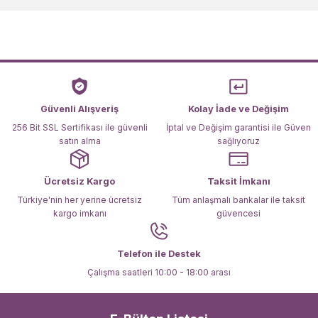
Görüş ve önerileriniz için teşekkür ederiz.
Ürün resmi kalitesiz, bozuk veya görüntülenemiyor.
Ürün açıklamasında eksik bilgiler bulunuyor.
Ürün bilgilerinde hatalar bulunuyor.
Ürün fiyatı diğer sitelerden daha pahalı.
Güvenli Alışveriş
Kolay İade ve Değişim
Bu ürüne benzer farklı alternatifler olmalı.
256 Bit SSL Sertifikası ile güvenli
İptal ve Değişim garantisi ile Güven
satın alma
sağlıyoruz
Ücretsiz Kargo
Taksit İmkanı
Türkiye'nin her yerine ücretsiz
Tüm anlaşmalı bankalar ile taksit
kargo imkanı
güvencesi
Gönder
Telefon ile Destek
Çalışma saatleri 10:00 - 18:00 arası