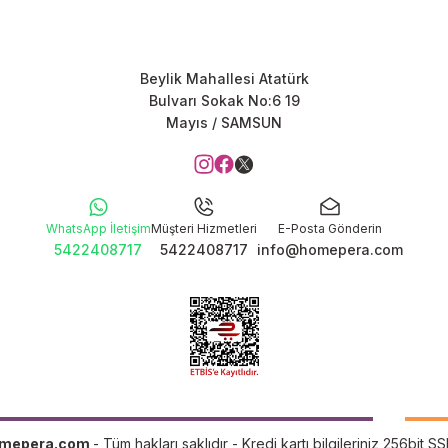
Beylik Mahallesi Atatürk
Bulvarı Sokak No:6 19
Mayıs / SAMSUN
WhatsApp İletişim
Müşteri Hizmetleri
E-Posta Gönderin
5422408717
5422408717
info@homepera.com
mepera.com
- Tüm hakları saklıdır - Kredi kartı bilgileriniz 256bit SS