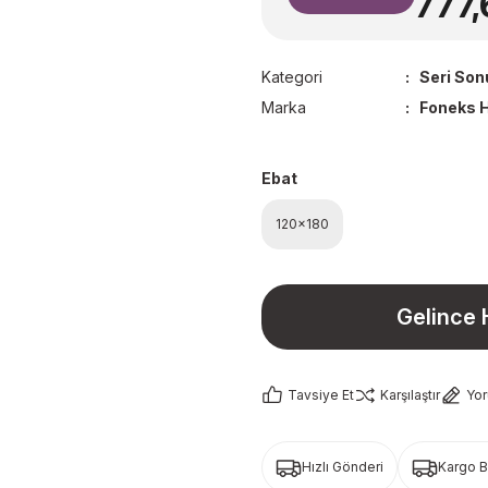
777,
Kategori
Seri Son
Marka
Foneks H
Ebat
120x180
Gelince 
Tavsiye Et
Karşılaştır
Yo
Hızlı Gönderi
Kargo 