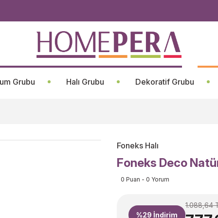
um Grubu
Halı Grubu
Dekoratif Grubu
Foneks Halı
Foneks Deco Natür
0 Puan - 0 Yorum
1.088,64 
%29
İndirim