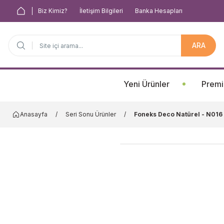
Biz Kimiz?
İletişim Bilgileri
Banka Hesapları
ARA
Anasayfa
Yeni Ürünler
Premi
Anasayfa
Seri Sonu Ürünler
Foneks Deco Natürel - N016