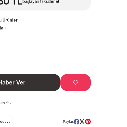
60 TL
başlayan taksitlerle!
u Ürünler
alı
Haber Ver
rum Yaz
Bedava
Paylaş