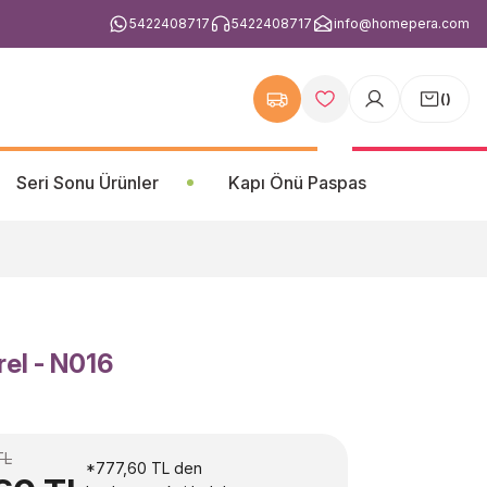
5422408717
5422408717
info@homepera.com
(
)
Seri Sonu Ürünler
Kapı Önü Paspas
el - N016
TL
*777,60 TL den