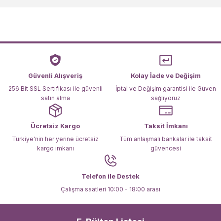
Görüş ve önerileriniz için teşekkür ederiz.
Ürün resmi kalitesiz, bozuk veya görüntülenemiyor.
Ürün açıklamasında eksik bilgiler bulunuyor.
Ürün bilgilerinde hatalar bulunuyor.
Ürün fiyatı diğer sitelerden daha pahalı.
Güvenli Alışveriş
Kolay İade ve Değişim
Bu ürüne benzer farklı alternatifler olmalı.
256 Bit SSL Sertifikası ile güvenli
İptal ve Değişim garantisi ile Güven
satın alma
sağlıyoruz
Ücretsiz Kargo
Taksit İmkanı
Türkiye'nin her yerine ücretsiz
Tüm anlaşmalı bankalar ile taksit
kargo imkanı
güvencesi
Gönder
Telefon ile Destek
Çalışma saatleri 10:00 - 18:00 arası