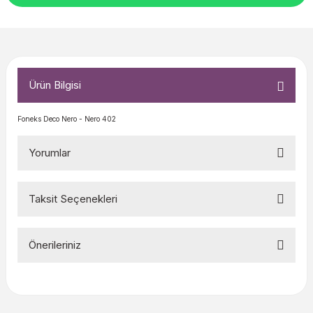
Ürün Bilgisi
Foneks Deco Nero - Nero 402
Yorumlar
Taksit Seçenekleri
Bu ürüne ilk yorumu siz yapın!
Önerileriniz
Yorum Yaz
Bu ürünün fiyat bilgisi, resim, ürün açıklamalarında ve diğer
konularda yetersiz gördüğünüz noktaları öneri formunu
kullanarak tarafımıza iletebilirsiniz.