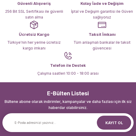
Ürün fiyatı diğer sitelerden daha pahalı.
Güvenli Alışveriş
Kolay İade ve Değişim
Bu ürüne benzer farklı alternatifler olmalı.
256 Bit SSL Sertifikası ile güvenli
İptal ve Değişim garantisi ile Güven
satın alma
sağlıyoruz
Ücretsiz Kargo
Taksit İmkanı
Türkiye'nin her yerine ücretsiz
Tüm anlaşmalı bankalar ile taksit
kargo imkanı
güvencesi
Gönder
Telefon ile Destek
Çalışma saatleri 10:00 - 18:00 arası
E-Bülten Listesi
Bültene abone olarak indirimler, kampanyalar ve daha fazlası için ilk siz
haberdar olabilirsiniz.
KAYIT OL