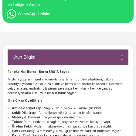
İçin İletişime Geçin
WhatsApp İletişim
Ürün Bilgisi
Foneks Halı Berra - Berra BR01A Beyaz
Modern çizgilerin zarif uyumuyla tasarlanan bu
Berra kalitesi
, dekoratif
deseniyle yaşam alanlarınıza şıklık ve ferah bir atmosfer kazandırır. Geometrik
detaylarla güçlendirilmiş tasarımı sayesinde hem klasik hem de çağdaş
dekorasyonlarla kusursuz bir bütünlük sağlar.
Öne Çıkan Özellikler:
Antibakteriyel Yapı:
Sağlıklı ve hijyenik kullanım için ideal.
Şekil:
Dikdörtgen formu ile çok yönlü kullanım imkânı sunar.
Materyal:
Dayanıklı polyester iplikten üretilmiştir.
Taban:
Pamuk tabanı ile sağlam, kaymaz ve zemini koruyan yapı.
Üretim Şekli:
Modern makine dokuması sayesinde kusursuz işçilik.
Hav Yüksekliği:
3 mm hav yüksekliği ile ince ve zarif bir kullanım sağlar.
Kenar Türü:
Saçaklı kenar detayı ile şık bir görünüm sunar.