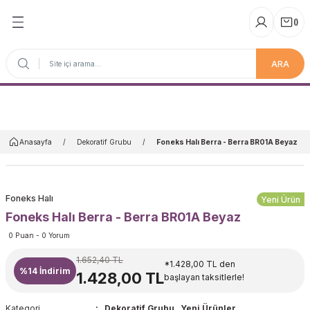
(
)
ARA
Anasayfa
Anasayfa
Dekoratif Grubu
Foneks Halı Berra - Berra BR01A Beyaz
Foneks Halı
Yeni Ürün
Foneks Halı Berra - Berra BR01A Beyaz
0 Puan - 0 Yorum
1.652,40 TL
*1.428,00 TL den
%14
İndirim
1.428,00 TL
başlayan taksitlerle!
Kategori
Dekoratif Grubu
,
Yeni Ürünler