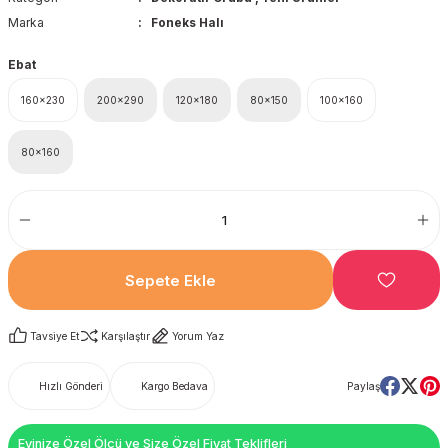
Marka
Foneks Halı
Ebat
160x230
200x290
120x180
80x150
100x160
80x160
Sepete Ekle
Tavsiye Et
Karşılaştır
Yorum Yaz
Hızlı Gönderi
Kargo Bedava
Paylaş
Evinize Özel Ölçü ve Size Özel Fiyat Teklifleri