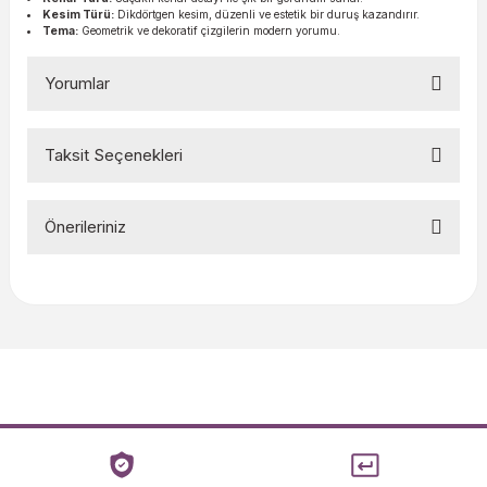
Kesim Türü:
Dikdörtgen kesim, düzenli ve estetik bir duruş kazandırır.
Tema:
Geometrik ve dekoratif çizgilerin modern yorumu.
Yorumlar
Taksit Seçenekleri
Bu ürüne ilk yorumu siz yapın!
Önerileriniz
Yorum Yaz
Bu ürünün fiyat bilgisi, resim, ürün açıklamalarında ve diğer
konularda yetersiz gördüğünüz noktaları öneri formunu
kullanarak tarafımıza iletebilirsiniz.
Görüş ve önerileriniz için teşekkür ederiz.
Ürün resmi kalitesiz, bozuk veya görüntülenemiyor.
Ürün açıklamasında eksik bilgiler bulunuyor.
Ürün bilgilerinde hatalar bulunuyor.