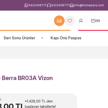
5422408717
5422408717
info@homepera.com
(
0
)
Seri Sonu Ürünler
Kapı Önü Paspas
- Berra BR03A Vizon
L
*1.428,00 TL den
8,00 TL
başlayan taksitlerle!