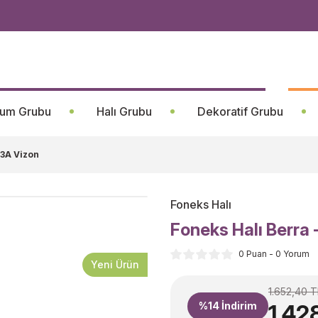
um Grubu
Halı Grubu
Dekoratif Grubu
03A Vizon
Foneks Halı
Foneks Halı Berra 
0 Puan - 0 Yorum
Yeni Ürün
1.652,40 T
%14
İndirim
1.42