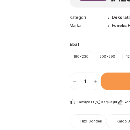
Kategori
Dekorati
Marka
Foneks H
Ebat
160x230
200x290
1
Tavsiye Et
Karşılaştır
Yo
Hızlı Gönderi
Kargo 