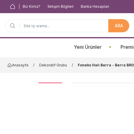
Biz Kimiz?
İletişim Bilgileri
Banka Hesapları
ARA
Anasayfa
Yeni Ürünler
Premi
Anasayfa
Dekoratif Grubu
Foneks Halı Berra - Berra BR