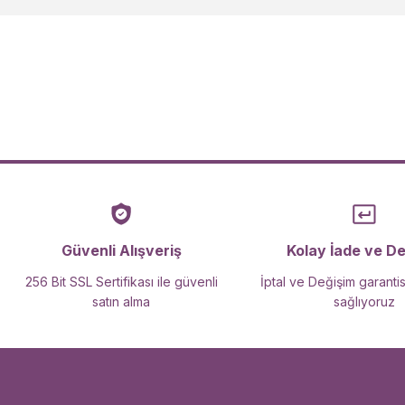
Ürün açıklamasında eksik bilgiler bulunuyor.
Ürün bilgilerinde hatalar bulunuyor.
Ürün fiyatı diğer sitelerden daha pahalı.
Bu ürüne benzer farklı alternatifler olmalı.
Güvenli Alışveriş
Kolay İade ve D
256 Bit SSL Sertifikası ile güvenli
İptal ve Değişim garantis
satın alma
sağlıyoruz