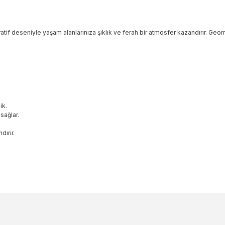
ratif deseniyle yaşam alanlarınıza şıklık ve ferah bir atmosfer kazandırır. Ge
ik.
sağlar.
dırır.
ularda yetersiz gördüğünüz noktaları öneri formunu kullanarak tarafımıza 
Bu ürüne ilk yorumu siz yapın!