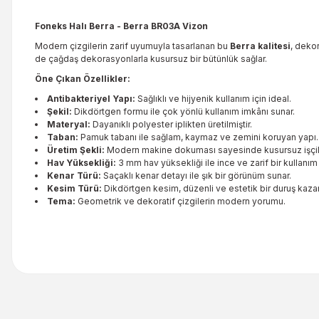
Foneks Halı Berra - Berra BR03A Vizon
Modern çizgilerin zarif uyumuyla tasarlanan bu
Berra kalitesi
, deko
de çağdaş dekorasyonlarla kusursuz bir bütünlük sağlar.
Öne Çıkan Özellikler:
Antibakteriyel Yapı:
Sağlıklı ve hijyenik kullanım için ideal.
Şekil:
Dikdörtgen formu ile çok yönlü kullanım imkânı sunar.
Materyal:
Dayanıklı polyester iplikten üretilmiştir.
Taban:
Pamuk tabanı ile sağlam, kaymaz ve zemini koruyan yapı.
Üretim Şekli:
Modern makine dokuması sayesinde kusursuz işçil
Hav Yüksekliği:
3 mm hav yüksekliği ile ince ve zarif bir kullanım 
Kenar Türü:
Saçaklı kenar detayı ile şık bir görünüm sunar.
Kesim Türü:
Dikdörtgen kesim, düzenli ve estetik bir duruş kazan
Tema:
Geometrik ve dekoratif çizgilerin modern yorumu.
Bu ürünün fiyat bilgisi, resim, ürün açıklamalarında ve diğer kon
Görüş ve önerileriniz için teşekkür ederiz.
Ürün resmi kalitesiz, bozuk veya görüntülenemiyor.