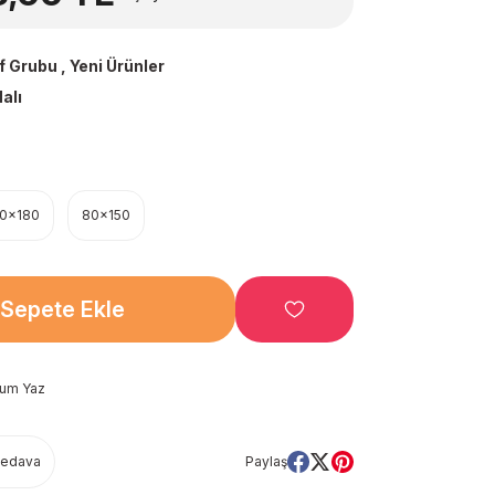
f Grubu
,
Yeni Ürünler
alı
20x180
80x150
Sepete Ekle
rum Yaz
Bedava
Paylaş