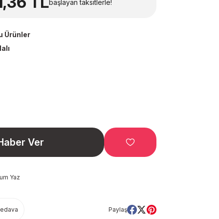
1,36 TL
başlayan taksitlerle!
u Ürünler
alı
Haber Ver
rum Yaz
Bedava
Paylaş