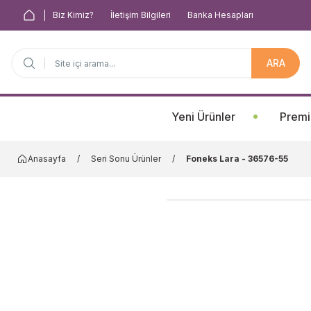
Biz Kimiz?
İletişim Bilgileri
Banka Hesapları
ARA
Anasayfa
Yeni Ürünler
Premi
Anasayfa
Seri Sonu Ürünler
Foneks Lara - 36576-55