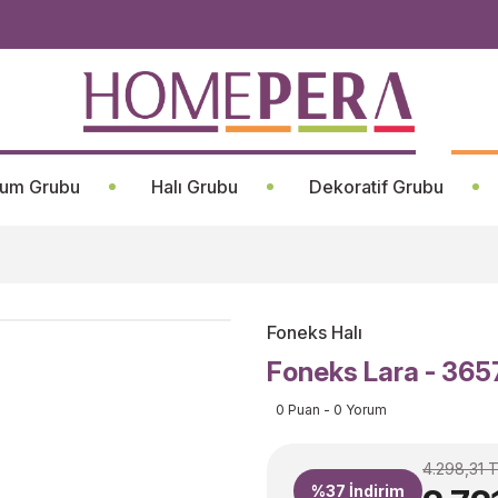
um Grubu
Halı Grubu
Dekoratif Grubu
Foneks Halı
Foneks Lara - 36
0 Puan - 0 Yorum
4.298,31 
%37
İndirim