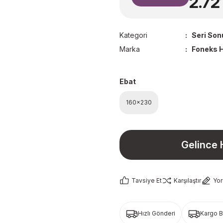
2.72
Kategori
Seri Son
Marka
Foneks H
Ebat
160x230
Gelince 
Tavsiye Et
Karşılaştır
Yo
Hızlı Gönderi
Kargo 