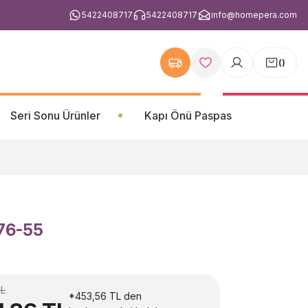
5422408717
5422408717
info@homepera.com
(
)
Seri Sonu Ürünler
Kapı Önü Paspas
576-55
TL
*453,56 TL den