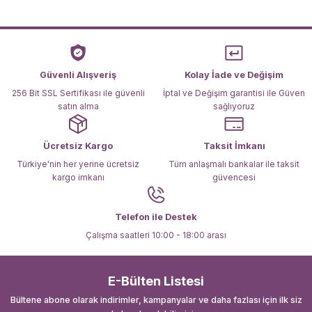
Ürün resmi kalitesiz, bozuk veya görüntülenemiyor.
Ürün açıklamasında eksik bilgiler bulunuyor.
Ürün bilgilerinde hatalar bulunuyor.
Ürün fiyatı diğer sitelerden daha pahalı.
Güvenli Alışveriş
Kolay İade ve Değişim
Bu ürüne benzer farklı alternatifler olmalı.
256 Bit SSL Sertifikası ile güvenli
İptal ve Değişim garantisi ile Güven
satın alma
sağlıyoruz
Ücretsiz Kargo
Taksit İmkanı
Türkiye'nin her yerine ücretsiz
Tüm anlaşmalı bankalar ile taksit
kargo imkanı
güvencesi
Gönder
Telefon ile Destek
Çalışma saatleri 10:00 - 18:00 arası
E-Bülten Listesi
Bültene abone olarak indirimler, kampanyalar ve daha fazlası için ilk siz