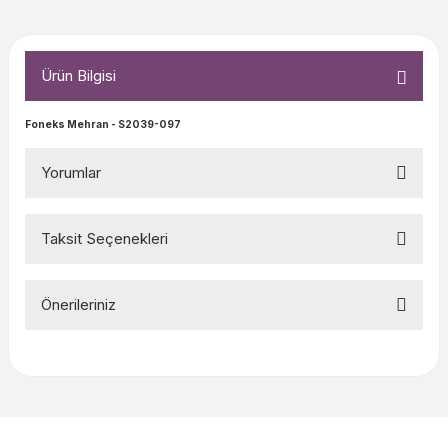
Ürün Bilgisi
Foneks Mehran
- S2039-097
Yorumlar
Taksit Seçenekleri
Bu ürüne ilk yorumu siz yapın!
Önerileriniz
Yorum Yaz
Bu ürünün fiyat bilgisi, resim, ürün açıklamalarında ve diğer
konularda yetersiz gördüğünüz noktaları öneri formunu
kullanarak tarafımıza iletebilirsiniz.
Görüş ve önerileriniz için teşekkür ederiz.