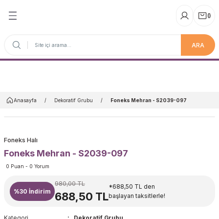
(
)
ARA
Anasayfa
Anasayfa
Dekoratif Grubu
Foneks Mehran - S2039-097
Foneks Halı
Foneks Mehran - S2039-097
0 Puan - 0 Yorum
980,00 TL
*688,50 TL den
%30
İndirim
688,50 TL
başlayan taksitlerle!
Kategori
Dekoratif Grubu