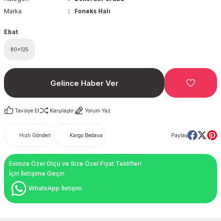
Marka
Foneks Halı
Ebat
80x125
Gelince Haber Ver
Tavsiye Et
Karşılaştır
Yorum Yaz
Hızlı Gönderi
Kargo Bedava
Paylaş
Evinize Özel Ölçü ve Size Özel Fiyat Teklifleri
İçin İletişime Geçin
WhatsApp İletişim