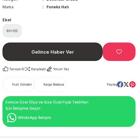
Marka
Foneks Halı
Ebat
80x125
Gelince Haber Ver
Tavsiye Et
Karşılaştır
Yorum Yaz
Hızlı Gönderi
Kargo Bedava
Paylaş
Evinize Özel Ölçü ve Size Özel Fiyat Teklifleri
İçin İletişime Geçin
WhatsApp İletişim