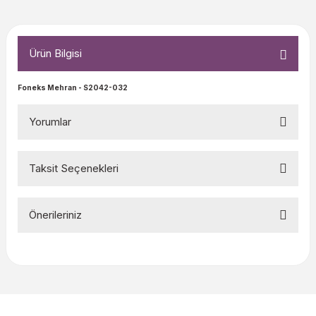
Ürün Bilgisi
Foneks Mehran
- S2042-032
Yorumlar
Taksit Seçenekleri
Bu ürüne ilk yorumu siz yapın!
Önerileriniz
Yorum Yaz
Bu ürünün fiyat bilgisi, resim, ürün açıklamalarında ve diğer
konularda yetersiz gördüğünüz noktaları öneri formunu
kullanarak tarafımıza iletebilirsiniz.
Görüş ve önerileriniz için teşekkür ederiz.