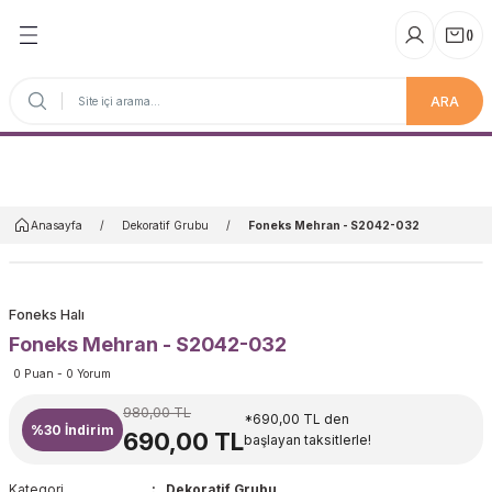
(
)
ARA
Anasayfa
Anasayfa
Dekoratif Grubu
Foneks Mehran - S2042-032
Foneks Halı
Foneks Mehran - S2042-032
0 Puan - 0 Yorum
980,00 TL
*690,00 TL den
%30
İndirim
690,00 TL
başlayan taksitlerle!
Kategori
Dekoratif Grubu