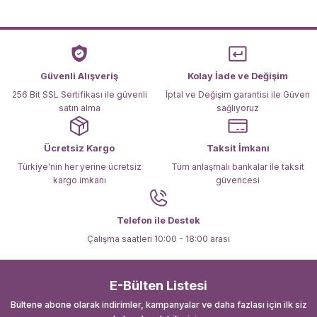
Ürün resmi kalitesiz, bozuk veya görüntülenemiyor.
Ürün açıklamasında eksik bilgiler bulunuyor.
Ürün bilgilerinde hatalar bulunuyor.
Ürün fiyatı diğer sitelerden daha pahalı.
Güvenli Alışveriş
Kolay İade ve Değişim
Bu ürüne benzer farklı alternatifler olmalı.
256 Bit SSL Sertifikası ile güvenli
İptal ve Değişim garantisi ile Güven
satın alma
sağlıyoruz
Ücretsiz Kargo
Taksit İmkanı
Türkiye'nin her yerine ücretsiz
Tüm anlaşmalı bankalar ile taksit
kargo imkanı
güvencesi
Gönder
Telefon ile Destek
Çalışma saatleri 10:00 - 18:00 arası
E-Bülten Listesi
Bültene abone olarak indirimler, kampanyalar ve daha fazlası için ilk siz