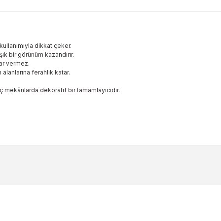
ullanımıyla dikkat çeker.
ık bir görünüm kazandırır.
ar vermez.
lanlarına ferahlık katar.
ç mekânlarda dekoratif bir tamamlayıcıdır.
ularda yetersiz gördüğünüz noktaları öneri formunu kullanarak tarafımıza 
Bu ürüne ilk yorumu siz yapın!
Yorum Yaz