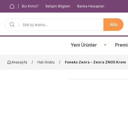
Biz Kimiz?
İletişim Bilgileri
Banka Hesapları
ARA
Anasayfa
Yeni Ürünler
Premi
Anasayfa
Halı Grubu
Foneks Zenra - Zenra ZN05 Krem