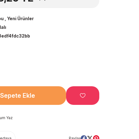
bu
,
Yeni Ürünler
alı
edf4fdc32bb
Sepete Ekle
rum Yaz
Bedava
Paylaş