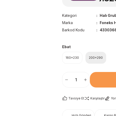
Kategori
Halı Gru
Marka
Foneks H
Barkod Kodu
4330368
Ebat
160x230
200x290
Tavsiye Et
Karşılaştır
Yo
Hızlı Gönderi
Kargo 