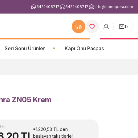
5422408717
5422408717
info@homepera.com
(
)
Seri Sonu Ürünler
Kapı Önü Paspas
enra ZN05 Krem
 TL
*1.220,53 TL den
3,20 TL
başlayan taksitlerle!