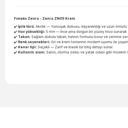
Foneks Zenra - Zenra ZN05 Krem
✔️
İplik türü:
Akrilik — Yumuşak dokusu, dayanıklılığı ve uzun ömürlü k
✔️
Hav yüksekliği:
5 mm — İnce ama dolgun bir yüzey hissi sunarak ş
✔️
Taban:
Sağlam dokulu taban, halının formunu korur ve zemine zar
✔️
Renk seçenekleri:
Gri ve krem tonlarının modern uyumu ile yaşam a
✔️
Kenar tipi:
Saçaklı — Zarif ve klasik bir bitiş detayı sunar.
✔️
Kullanım alanı:
Salon, oturma odası ve yatak odası gibi modern i
Bu ürünün fiyat bilgisi, resim, ürün açıklamalarında ve diğer kon
Görüş ve önerileriniz için teşekkür ederiz.
Ürün resmi kalitesiz, bozuk veya görüntülenemiyor.
Ürün açıklamasında eksik bilgiler bulunuyor.
Ürün bilgilerinde hatalar bulunuyor.
Ürün fiyatı diğer sitelerden daha pahalı.