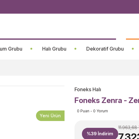
um Grubu
Halı Grubu
Dekoratif Grubu
Foneks Halı
Foneks Zenra - Z
0 Puan - 0 Yorum
Yeni Ürün
11.963,68
%39
İndirim
7.32