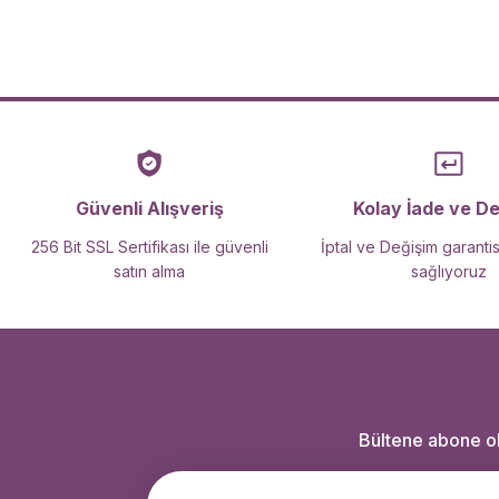
Bu ürüne benzer farklı alternatifler olmalı.
Güvenli Alışveriş
Kolay İade ve D
256 Bit SSL Sertifikası ile güvenli
İptal ve Değişim garantis
satın alma
sağlıyoruz
Bültene abone ola