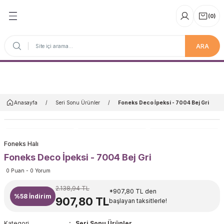
(
0
)
ARA
Anasayfa
Anasayfa
Seri Sonu Ürünler
Foneks Deco İpeksi - 7004 Bej Gri
Foneks Halı
Foneks Deco İpeksi - 7004 Bej Gri
0 Puan - 0 Yorum
2.138,94 TL
*907,80 TL den
%58
İndirim
907,80 TL
başlayan taksitlerle!
Kategori
Seri Sonu Ürünler