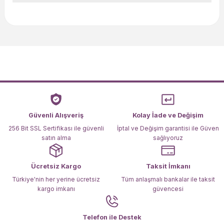
Bu ürünün fiyat bilgisi, resim, ürün açıklamalarında ve diğer
konularda yetersiz gördüğünüz noktaları öneri formunu
kullanarak tarafımıza iletebilirsiniz.
Görüş ve önerileriniz için teşekkür ederiz.
Ürün resmi kalitesiz, bozuk veya görüntülenemiyor.
Ürün açıklamasında eksik bilgiler bulunuyor.
Ürün bilgilerinde hatalar bulunuyor.
Ürün fiyatı diğer sitelerden daha pahalı.
Güvenli Alışveriş
Kolay İade ve Değişim
Bu ürüne benzer farklı alternatifler olmalı.
256 Bit SSL Sertifikası ile güvenli
İptal ve Değişim garantisi ile Güven
satın alma
sağlıyoruz
Ücretsiz Kargo
Taksit İmkanı
Türkiye'nin her yerine ücretsiz
Tüm anlaşmalı bankalar ile taksit
kargo imkanı
güvencesi
Gönder
Telefon ile Destek