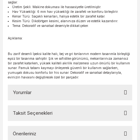
sağlar.
Üretim Şekli: Makine dokuması ile hassasiyetle üretilmiştir.
Hav Yüksekliği: 6 mm hav yüksekliği ile zarafeti ve konforu birleştirir.
Kenar Türü: Saçaklı kenarları, halıya estetik bir zarafet katar.
Kesim Türü: Dikdörtgen kesimi, alanınıza düzen ve estetik kazandırır.
Tema: Dekoratif ve sanatsal deseniyle dikkat çeker.
Açıklama:
Bu zarif desenli İpeksi kalite halı, bej ve gri tonlarının modern tasarımla birleştiği
eşsiz bir tasarıma sahiptir. Şık ve sofistike görünümü, mekanlarınıza zamansız
bir zarafet katarken, yüksek kaliteli akrilik malzemesi uzun ömürlü bir kullanım
sunar. Pamuk tabanı kaymayı önleyerek güvenli bir kullanım sağlarken,
yumuşak dokusu konforlu bir his sunar. Dekoratif ve sanatsal detaylarıyla,
evinizin havasını değiştirecek özel bir parçadır.
Yorumlar
Taksit Seçenekleri
Bu ürüne ilk yorumu siz yapın!
Önerileriniz
Yorum Yaz