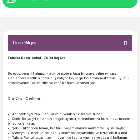
Ürün Bilgisi
Foneks Deco İpeksi
- 7004 Bej Gri
Bu eşsiz desenli halımız, klasik ve modern tarzı bir araya getirerek yaşam
alanlarınıza estetik bir dokunuş katıyor. Bej ve gri tonlarının mükemmel uyumu,
dekorasyonunuza sofistike ve zarif bir hava kazandırıyor.
Öne Çıkan Özellikler:
Antibakteriyel Yapı: Sağlıklı ve hijyenik bir kullanım sunar.
Renk: Bej ve gri tonlarının dengeli uyumu, mekanlarınıza huzurlu ve modern
bir atmosfer katar.
Şekil: Dikdörtgen formu, her türlü yaşam alanına mükemmel uyum sağlar.
Materyal: Yüksek kaliteli akrilik malzeme, dayanıklılık ve uzun ömür sunar.
Taban: Pamuk tabanı, zemin üzerinde kayma yapmaz ve güvenli kullanım