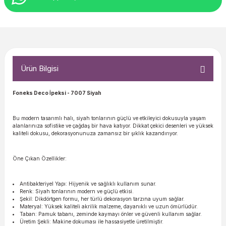
Ürün Bilgisi
Foneks Deco İpeksi
- 7007 Siyah
Bu modern tasarımlı halı, siyah tonlarının güçlü ve etkileyici dokusuyla yaşam
alanlarınıza sofistike ve çağdaş bir hava katıyor. Dikkat çekici desenleri ve yüksek
kaliteli dokusu, dekorasyonunuza zamansız bir şıklık kazandırıyor.
Öne Çıkan Özellikler:
Antibakteriyel Yapı: Hijyenik ve sağlıklı kullanım sunar.
Renk: Siyah tonlarının modern ve güçlü etkisi.
Şekil: Dikdörtgen formu, her türlü dekorasyon tarzına uyum sağlar.
Materyal: Yüksek kaliteli akrilik malzeme, dayanıklı ve uzun ömürlüdür.
Taban: Pamuk tabanı, zeminde kaymayı önler ve güvenli kullanım sağlar.
Üretim Şekli: Makine dokuması ile hassasiyetle üretilmiştir.