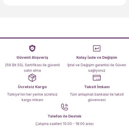
konularda yetersiz gördüğünüz noktaları öneri formunu
kullanarak tarafımıza iletebilirsiniz.
Görüş ve önerileriniz için teşekkür ederiz.
Ürün resmi kalitesiz, bozuk veya görüntülenemiyor.
Ürün açıklamasında eksik bilgiler bulunuyor.
Ürün bilgilerinde hatalar bulunuyor.
Ürün fiyatı diğer sitelerden daha pahalı.
Güvenli Alışveriş
Kolay İade ve Değişim
Bu ürüne benzer farklı alternatifler olmalı.
256 Bit SSL Sertifikası ile güvenli
İptal ve Değişim garantisi ile Güven
satın alma
sağlıyoruz
Ücretsiz Kargo
Taksit İmkanı
Türkiye'nin her yerine ücretsiz
Tüm anlaşmalı bankalar ile taksit
kargo imkanı
güvencesi
Gönder
Telefon ile Destek
Çalışma saatleri 10:00 - 18:00 arası