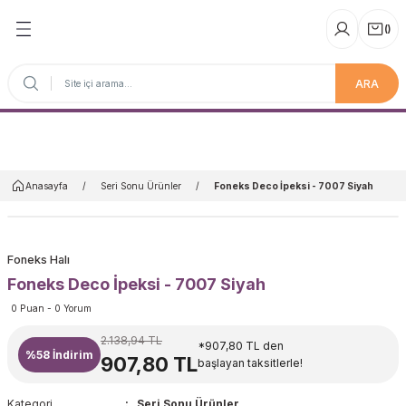
(
)
ARA
Anasayfa
Anasayfa
Seri Sonu Ürünler
Foneks Deco İpeksi - 7007 Siyah
Foneks Halı
Foneks Deco İpeksi - 7007 Siyah
0 Puan - 0 Yorum
2.138,94 TL
*907,80 TL den
%58
İndirim
907,80 TL
başlayan taksitlerle!
Kategori
Seri Sonu Ürünler