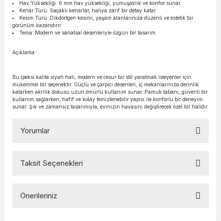
Hav Yüksekliği: 6 mm hav yüksekliği, yumuşaklık ve konfor sunar.
Kenar Türü: Saçaklı kenarlar, halıya zarif bir detay katar.
Kesim Türü: Dikdörtgen kesimi, yaşam alanlarınıza düzenli ve estetik bir
görünüm kazandırır.
Tema: Modern ve sanatsal desenleriyle özgün bir tasarım.
Açıklama:
Bu İpeksi kalite siyah halı, modern ve cesur bir stil yaratmak isteyenler için
mükemmel bir seçenektir. Güçlü ve çarpıcı desenleri, iç mekanlarınıza derinlik
katarken akrilik dokusu uzun ömürlü kullanım sunar. Pamuk tabanı, güvenli bir
kullanım sağlarken, hafif ve kolay temizlenebilir yapısı ile konforlu bir deneyim
sunar. Şık ve zamansız tasarımıyla, evinizin havasını değiştirecek özel bir halıdır.
Yorumlar
Taksit Seçenekleri
Bu ürüne ilk yorumu siz yapın!
Önerileriniz
Yorum Yaz
Bu ürünün fiyat bilgisi, resim, ürün açıklamalarında ve diğer