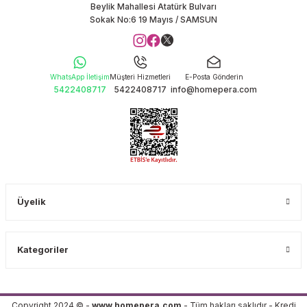
Beylik Mahallesi Atatürk Bulvarı
Sokak No:6 19 Mayıs / SAMSUN
WhatsApp İletişim
Müşteri Hizmetleri
E-Posta Gönderin
5422408717
5422408717
info@homepera.com
Üyelik
Kategoriler
Copyright 2024 © -
www.homepera.com
- Tüm hakları saklıdır - Kredi