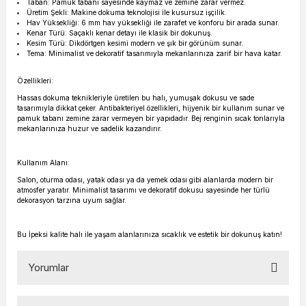
Taban: Pamuk tabanı sayesinde kaymaz ve zemine zarar vermez.
Üretim Şekli: Makine dokuma teknolojisi ile kusursuz işçilik.
Hav Yüksekliği: 6 mm hav yüksekliği ile zarafet ve konforu bir arada sunar.
Kenar Türü: Saçaklı kenar detayı ile klasik bir dokunuş.
Kesim Türü: Dikdörtgen kesimi modern ve şık bir görünüm sunar.
Tema: Minimalist ve dekoratif tasarımıyla mekanlarınıza zarif bir hava katar.
Özellikleri:
Hassas dokuma teknikleriyle üretilen bu halı, yumuşak dokusu ve sade
tasarımıyla dikkat çeker. Antibakteriyel özellikleri, hijyenik bir kullanım sunar ve
pamuk tabanı zemine zarar vermeyen bir yapıdadır. Bej renginin sıcak tonlarıyla
mekanlarınıza huzur ve sadelik kazandırır.
Kullanım Alanı:
Salon, oturma odası, yatak odası ya da yemek odası gibi alanlarda modern bir
atmosfer yaratır. Minimalist tasarımı ve dekoratif dokusu sayesinde her türlü
dekorasyon tarzına uyum sağlar.
Bu İpeksi kalite halı ile yaşam alanlarınıza sıcaklık ve estetik bir dokunuş katın!
Yorumlar