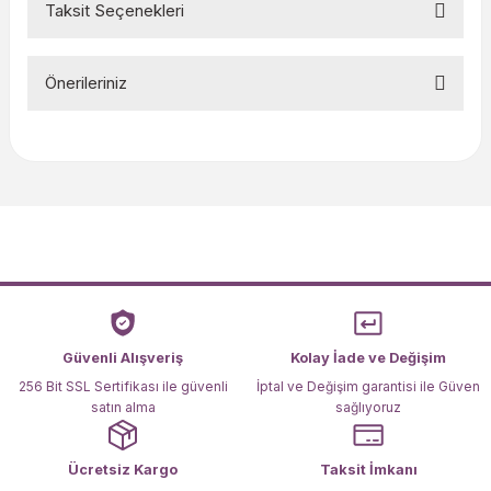
Taksit Seçenekleri
Bu ürüne ilk yorumu siz yapın!
Önerileriniz
Yorum Yaz
Bu ürünün fiyat bilgisi, resim, ürün açıklamalarında ve diğer
konularda yetersiz gördüğünüz noktaları öneri formunu
kullanarak tarafımıza iletebilirsiniz.
Görüş ve önerileriniz için teşekkür ederiz.
Ürün resmi kalitesiz, bozuk veya görüntülenemiyor.
Ürün açıklamasında eksik bilgiler bulunuyor.
Ürün bilgilerinde hatalar bulunuyor.
Ürün fiyatı diğer sitelerden daha pahalı.
Güvenli Alışveriş
Kolay İade ve Değişim
Bu ürüne benzer farklı alternatifler olmalı.
256 Bit SSL Sertifikası ile güvenli
İptal ve Değişim garantisi ile Güven
satın alma
sağlıyoruz
Ücretsiz Kargo
Taksit İmkanı