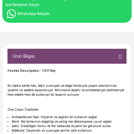
İçin İletişime Geçin
WhatsApp İletişim
Ürün Bilgisi
Foneks Deco İpeksi
- 7017 Bej
Bu İpeksi kalite halı, bejin yumuşak ve doğal tonlarıyla yaşam alanlarınıza
sıcaklık ve sadelik kazandırıyor. Minimalist deseni ve antibakteriyel özellikleriyle
hem estetik hem de kullanışlı bir tasarım sunuyor.
Öne Çıkan Özellikler:
Antibakteriyel Yapı: Hijyenik ve sağlıklı bir kullanım sağlar.
Renk: Bej tonlarının doğallığı ve şıklığı her dekorasyona uyum sağlar.
Şekil: Dikdörtgen formu ile her mekanda düzenli bir görünüm sunar.
Materyal: Dayanıklı ve yumuşak akrilik iplik kullanımı.