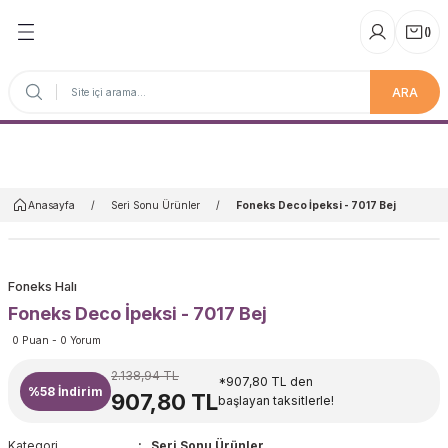
(
)
ARA
Anasayfa
Anasayfa
Seri Sonu Ürünler
Foneks Deco İpeksi - 7017 Bej
Foneks Halı
Foneks Deco İpeksi - 7017 Bej
0 Puan - 0 Yorum
2.138,94 TL
*907,80 TL den
%58
İndirim
907,80 TL
başlayan taksitlerle!
Kategori
Seri Sonu Ürünler