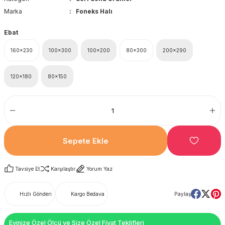
Marka
Foneks Halı
Ebat
160x230
100x300
100x200
80x300
200x290
120x180
80x150
Sepete Ekle
Tavsiye Et
Karşılaştır
Yorum Yaz
Hızlı Gönderi
Kargo Bedava
Paylaş
Evinize Özel Ölçü ve Size Özel Fiyat Teklifleri