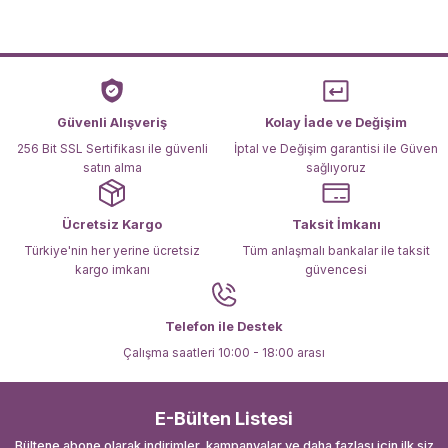
Ürün resmi kalitesiz, bozuk veya görüntülenemiyor.
Ürün açıklamasında eksik bilgiler bulunuyor.
Ürün bilgilerinde hatalar bulunuyor.
Ürün fiyatı diğer sitelerden daha pahalı.
Güvenli Alışveriş
Kolay İade ve Değişim
Bu ürüne benzer farklı alternatifler olmalı.
256 Bit SSL Sertifikası ile güvenli
İptal ve Değişim garantisi ile Güven
satın alma
sağlıyoruz
Ücretsiz Kargo
Taksit İmkanı
Türkiye'nin her yerine ücretsiz
Tüm anlaşmalı bankalar ile taksit
kargo imkanı
güvencesi
Gönder
Telefon ile Destek
Çalışma saatleri 10:00 - 18:00 arası
E-Bülten Listesi
Bültene abone olarak indirimler, kampanyalar ve daha fazlası için ilk siz