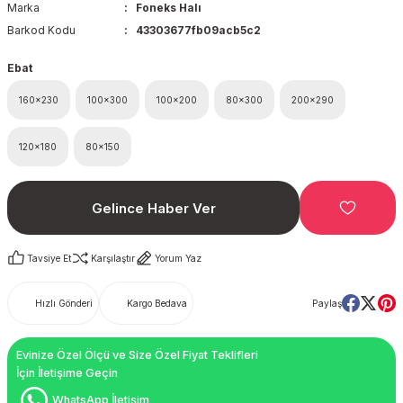
Marka
Foneks Halı
Barkod Kodu
43303677fb09acb5c2
Ebat
160x230
100x300
100x200
80x300
200x290
120x180
80x150
Gelince Haber Ver
Tavsiye Et
Karşılaştır
Yorum Yaz
Hızlı Gönderi
Kargo Bedava
Paylaş
Evinize Özel Ölçü ve Size Özel Fiyat Teklifleri
İçin İletişime Geçin
WhatsApp İletişim