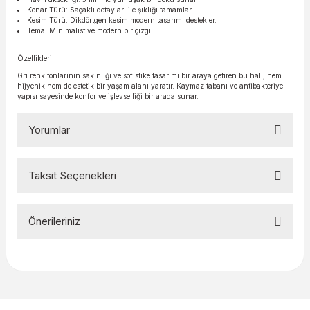
Kenar Türü: Saçaklı detayları ile şıklığı tamamlar.
Kesim Türü: Dikdörtgen kesim modern tasarımı destekler.
Tema: Minimalist ve modern bir çizgi.
Özellikleri:
Gri renk tonlarının sakinliği ve sofistike tasarımı bir araya getiren bu halı, hem
hijyenik hem de estetik bir yaşam alanı yaratır. Kaymaz tabanı ve antibakteriyel
yapısı sayesinde konfor ve işlevselliği bir arada sunar.
Yorumlar
Taksit Seçenekleri
Bu ürüne ilk yorumu siz yapın!
Önerileriniz
Yorum Yaz
Bu ürünün fiyat bilgisi, resim, ürün açıklamalarında ve diğer
konularda yetersiz gördüğünüz noktaları öneri formunu
kullanarak tarafımıza iletebilirsiniz.
Görüş ve önerileriniz için teşekkür ederiz.