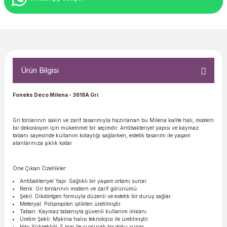
Ürün Bilgisi
Foneks Deco Milena
- 3618A Gri
Gri tonlarının sakin ve zarif tasarımıyla hazırlanan bu Milena kalite halı, modern
bir dekorasyon için mükemmel bir seçimdir. Antibakteriyel yapısı ve kaymaz
tabanı sayesinde kullanım kolaylığı sağlarken, estetik tasarımı ile yaşam
alanlarınıza şıklık katar.
Öne Çıkan Özellikler:
Antibakteriyel Yapı: Sağlıklı bir yaşam ortamı sunar.
Renk: Gri tonlarının modern ve zarif görünümü.
Şekil: Dikdörtgen formuyla düzenli ve estetik bir duruş sağlar.
Meteryal: Polipropilen iplikten üretilmiştir.
Taban: Kaymaz tabanıyla güvenli kullanım imkanı.
Üretim Şekli: Makina halısı teknolojisi ile üretilmiştir.
Hav Yüksekliği: 5 mm ile yumuşak bir doku sunar.