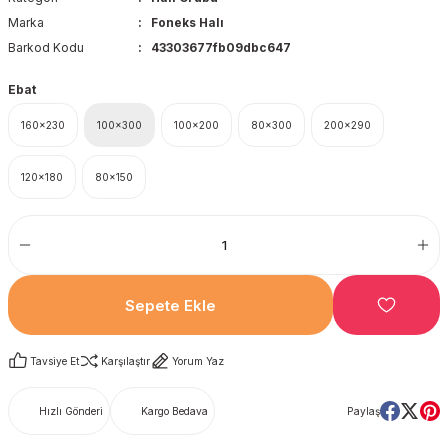
Marka
Foneks Halı
Barkod Kodu
43303677fb09dbc647
Ebat
160x230
100x300
100x200
80x300
200x290
120x180
80x150
Sepete Ekle
Tavsiye Et
Karşılaştır
Yorum Yaz
Hızlı Gönderi
Kargo Bedava
Paylaş