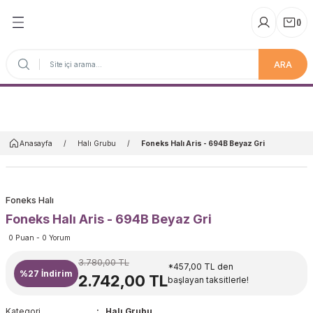
(
)
ARA
Anasayfa
Anasayfa
Halı Grubu
Foneks Halı Aris - 694B Beyaz Gri
Foneks Halı
Foneks Halı Aris - 694B Beyaz Gri
0 Puan - 0 Yorum
3.780,00 TL
*457,00 TL den
%27
İndirim
2.742,00 TL
başlayan taksitlerle!
Kategori
Halı Grubu