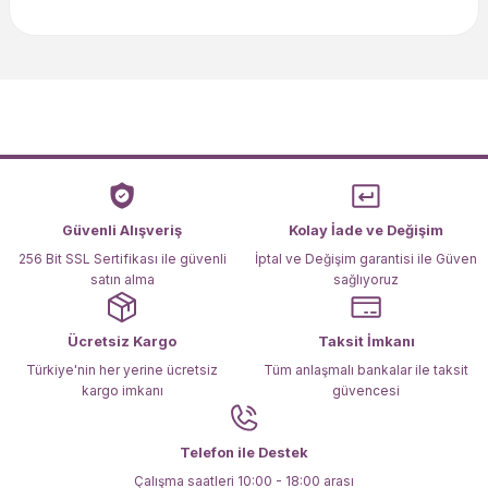
Bu ürünün fiyat bilgisi, resim, ürün açıklamalarında ve diğer
konularda yetersiz gördüğünüz noktaları öneri formunu
kullanarak tarafımıza iletebilirsiniz.
Görüş ve önerileriniz için teşekkür ederiz.
Ürün resmi kalitesiz, bozuk veya görüntülenemiyor.
Ürün açıklamasında eksik bilgiler bulunuyor.
Ürün bilgilerinde hatalar bulunuyor.
Ürün fiyatı diğer sitelerden daha pahalı.
Güvenli Alışveriş
Kolay İade ve Değişim
Bu ürüne benzer farklı alternatifler olmalı.
256 Bit SSL Sertifikası ile güvenli
İptal ve Değişim garantisi ile Güven
satın alma
sağlıyoruz
Ücretsiz Kargo
Taksit İmkanı
Türkiye'nin her yerine ücretsiz
Tüm anlaşmalı bankalar ile taksit
kargo imkanı
güvencesi
Gönder
Telefon ile Destek
Çalışma saatleri 10:00 - 18:00 arası