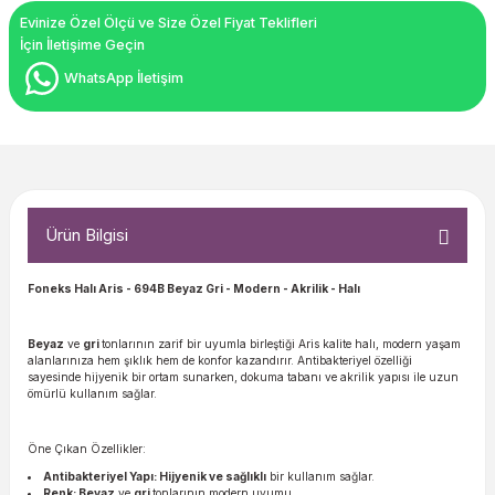
Evinize Özel Ölçü ve Size Özel Fiyat Teklifleri
İçin İletişime Geçin
WhatsApp İletişim
Ürün Bilgisi
Foneks Halı Aris
- 694B Beyaz Gri - Modern - Akrilik - Halı
Beyaz
ve
gri
tonlarının zarif bir uyumla birleştiği Aris kalite halı, modern yaşam
alanlarınıza hem şıklık hem de konfor kazandırır. Antibakteriyel özelliği
sayesinde hijyenik bir ortam sunarken, dokuma tabanı ve akrilik yapısı ile uzun
ömürlü kullanım sağlar.
Öne Çıkan Özellikler:
Antibakteriyel Yapı: Hijyenik ve sağlıklı
bir kullanım sağlar.
Renk: Beyaz
ve
gri
tonlarının modern uyumu.