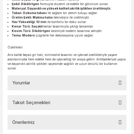
Şekil: Dikdörtgen
formuyla düzenli ve estetik bir görünüm sunar.
Materyal: Dayanıklı ve yüksek kaliteli akrilik iplikten üretilmiştir.
Taban: Dokuma tabanı
ile sağlam bir zemin tutuşu sağlar.
Üretim Şekli: Makina halısı
teknolojisi ile üretilmiştir.
Hav Yüksekliği: 10 mm
ile konforlu bir doku sunar.
Kenar Türü: Saçaklı
kenar tasarımıyla şıklığı tamamlar.
Kesim Türü: Dikdörtgen
kesimiyle modern tasarıma sahiptir.
Tema: Modern
çizgilerle her dekorasyona uyum sağlar.
Özellikleri:
Aris kalite beyaz gri halı, minimalist tasarımı ve işlevsel özellikleriyle yaşam
alanlarınızda hem estetik hem de işlevselliği bir araya getirir. Antibakteriyel yapısı
ve dayanıklı akrilik iplikleri sayesinde sağlıklı ve uzun ömürlü bir kullanım
sunar.
Yorumlar
Taksit Seçenekleri
Bu ürüne ilk yorumu siz yapın!
Önerileriniz
Yorum Yaz