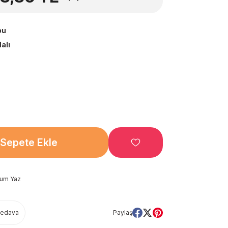
bu
alı
Sepete Ekle
rum Yaz
Bedava
Paylaş