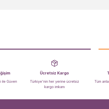
Yorum Yaz
Gönder
eğişim
Ücretsiz Kargo
i ile Güven
Türkiye'nin her yerine ücretsiz
Tüm anlaş
kargo imkanı