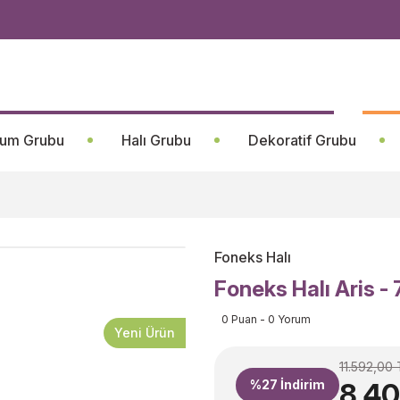
um Grubu
Halı Grubu
Dekoratif Grubu
Foneks Halı
Foneks Halı Aris -
0 Puan - 0 Yorum
Yeni Ürün
11.592,00 
%27
İndirim
8.40