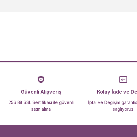
Ürün resmi kalitesiz, bozuk veya görüntülenemiyor.
Ürün açıklamasında eksik bilgiler bulunuyor.
Ürün bilgilerinde hatalar bulunuyor.
Ürün fiyatı diğer sitelerden daha pahalı.
Bu ürüne benzer farklı alternatifler olmalı.
Güvenli Alışveriş
Kolay İade ve D
256 Bit SSL Sertifikası ile güvenli
İptal ve Değişim garantis
satın alma
sağlıyoruz