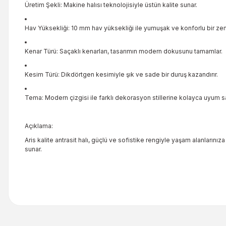
Üretim Şekli: Makine halısı teknolojisiyle üstün kalite sunar.
Hav Yüksekliği: 10 mm hav yüksekliği ile yumuşak ve konforlu bir zemi
Kenar Türü: Saçaklı kenarları, tasarımın modern dokusunu tamamlar.
Kesim Türü: Dikdörtgen kesimiyle şık ve sade bir duruş kazandırır.
Tema: Modern çizgisi ile farklı dekorasyon stillerine kolayca uyum sa
Açıklama:
Aris kalite antrasit halı, güçlü ve sofistike rengiyle yaşam alanlarını
sunar.
Bu ürünün fiyat bilgisi, resim, ürün açıklamalarında ve diğer kon
Görüş ve önerileriniz için teşekkür ederiz.