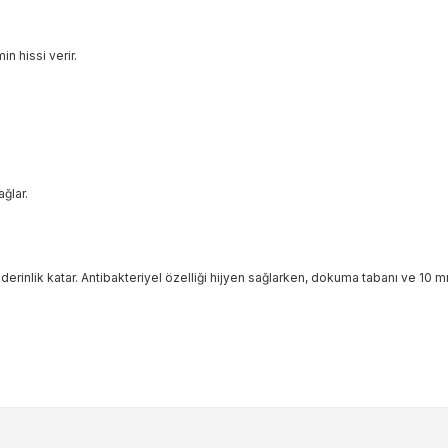
n hissi verir.
ğlar.
za derinlik katar. Antibakteriyel özelliği hijyen sağlarken, dokuma tabanı ve 10
ularda yetersiz gördüğünüz noktaları öneri formunu kullanarak tarafımıza 
Bu ürüne ilk yorumu siz yapın!