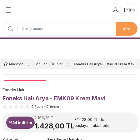
(
0
)
ARA
Anasayfa
Anasayfa
Seri Sonu Ürünler
Foneks Halı Arya - EMK09 Krem Mavi
Foneks Halı
Foneks Halı Arya - EMK09 Krem Mavi
0 Puan - 0 Yorum
2.166,26 TL
*1.428,00 TL den
%34
İndirim
1.428,00 TL
başlayan taksitlerle!
Kategori
Seri Sonu Ürünler