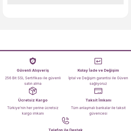
Yorum Yaz
Bu ürünün fiyat bilgisi, resim, ürün açıklamalarında ve diğer
konularda yetersiz gördüğünüz noktaları öneri formunu
kullanarak tarafımıza iletebilirsiniz.
Görüş ve önerileriniz için teşekkür ederiz.
Ürün resmi kalitesiz, bozuk veya görüntülenemiyor.
Ürün açıklamasında eksik bilgiler bulunuyor.
Ürün bilgilerinde hatalar bulunuyor.
Ürün fiyatı diğer sitelerden daha pahalı.
Güvenli Alışveriş
Kolay İade ve Değişim
Bu ürüne benzer farklı alternatifler olmalı.
256 Bit SSL Sertifikası ile güvenli
İptal ve Değişim garantisi ile Güven
satın alma
sağlıyoruz
Ücretsiz Kargo
Taksit İmkanı
Türkiye'nin her yerine ücretsiz
Tüm anlaşmalı bankalar ile taksit
kargo imkanı
güvencesi
Gönder
Telefon ile Destek