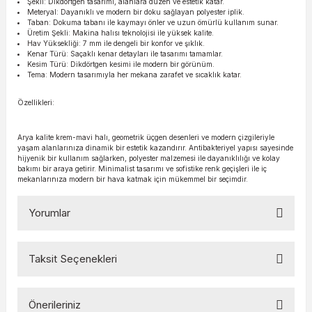
Şekil: Dikdörtgen tasarımı, alanlara düzen ve estetik katar.
Meteryal: Dayanıklı ve modern bir doku sağlayan polyester iplik.
Taban: Dokuma tabanı ile kaymayı önler ve uzun ömürlü kullanım sunar.
Üretim Şekli: Makina halısı teknolojisi ile yüksek kalite.
Hav Yüksekliği: 7 mm ile dengeli bir konfor ve şıklık.
Kenar Türü: Saçaklı kenar detayları ile tasarımı tamamlar.
Kesim Türü: Dikdörtgen kesimi ile modern bir görünüm.
Tema: Modern tasarımıyla her mekana zarafet ve sıcaklık katar.
Özellikleri:
Arya kalite krem-mavi halı, geometrik üçgen desenleri ve modern çizgileriyle
yaşam alanlarınıza dinamik bir estetik kazandırır. Antibakteriyel yapısı sayesinde
hijyenik bir kullanım sağlarken, polyester malzemesi ile dayanıklılığı ve kolay
bakımı bir araya getirir. Minimalist tasarımı ve sofistike renk geçişleri ile iç
mekanlarınıza modern bir hava katmak için mükemmel bir seçimdir.
Yorumlar
Taksit Seçenekleri
Bu ürüne ilk yorumu siz yapın!
Önerileriniz