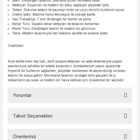
Şekil: Dikdörtgen tasarımı, alanlara düzen ve estetik katar.
Meteryal: Dayanıklı ve modern bir doku sağlayan polyester iplik.
Taban: Dokuma tabanı ile kaymayı önler ve uzun ömürlü kullanım sunar.
Üretim Şekli: Makina halısı teknolojisi ile yüksek kalite.
Hav Yüksekliği: 7 mm ile dengeli bir konfor ve şıklık.
Kenar Türü: Saçaklı kenar detayları ile tasarımı tamamlar.
Kesim Türü: Dikdörtgen kesimi ile modern bir görünüm.
Tema: Modern tasarımıyla her mekana zarafet ve sıcaklık katar.
Özellikleri:
Arya kalite krem-bej halı, zarif çerçeve detayları ve sade desenleriyle yaşam
alanlarınıza sofistike bir estetik kazandırır. Antibakteriyel yapısı sayesinde
hijyenik bir kullanım sağlarken, polyester malzemesi ile dayanıklılığı ve kolay
bakımı bir araya getirir. Minimalist tasarımı ve doğal renk geçişleri ile iç
mekanlarınıza sıcak ve modern bir hava katmak için mükemmel bir seçimdir.
Yorumlar
Taksit Seçenekleri
Bu ürüne ilk yorumu siz yapın!
Önerileriniz
Yorum Yaz