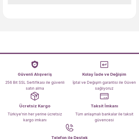
Bu ürünün fiyat bilgisi, resim, ürün açıklamalarında ve diğer
konularda yetersiz gördüğünüz noktaları öneri formunu
kullanarak tarafımıza iletebilirsiniz.
Görüş ve önerileriniz için teşekkür ederiz.
Ürün resmi kalitesiz, bozuk veya görüntülenemiyor.
Ürün açıklamasında eksik bilgiler bulunuyor.
Ürün bilgilerinde hatalar bulunuyor.
Ürün fiyatı diğer sitelerden daha pahalı.
Güvenli Alışveriş
Kolay İade ve Değişim
Bu ürüne benzer farklı alternatifler olmalı.
256 Bit SSL Sertifikası ile güvenli
İptal ve Değişim garantisi ile Güven
satın alma
sağlıyoruz
Ücretsiz Kargo
Taksit İmkanı
Türkiye'nin her yerine ücretsiz
Tüm anlaşmalı bankalar ile taksit
kargo imkanı
güvencesi
Gönder
Telefon ile Destek