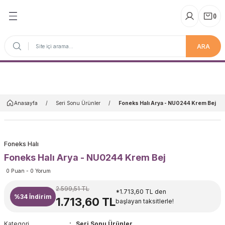
(
)
ARA
Anasayfa
Anasayfa
Seri Sonu Ürünler
Foneks Halı Arya - NU0244 Krem Bej
Foneks Halı
Foneks Halı Arya - NU0244 Krem Bej
0 Puan - 0 Yorum
2.599,51 TL
*1.713,60 TL den
%34
İndirim
1.713,60 TL
başlayan taksitlerle!
Kategori
Seri Sonu Ürünler