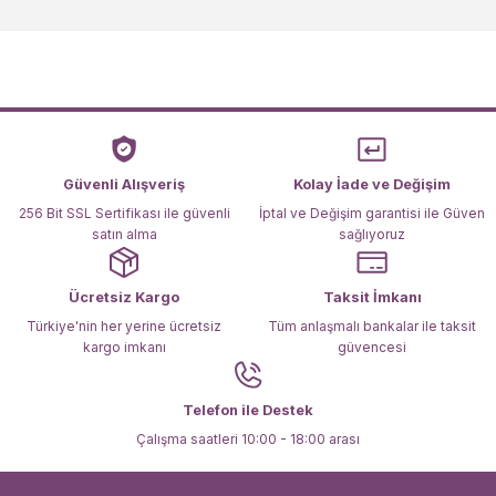
kullanarak tarafımıza iletebilirsiniz.
Görüş ve önerileriniz için teşekkür ederiz.
Ürün resmi kalitesiz, bozuk veya görüntülenemiyor.
Ürün açıklamasında eksik bilgiler bulunuyor.
Ürün bilgilerinde hatalar bulunuyor.
Ürün fiyatı diğer sitelerden daha pahalı.
Güvenli Alışveriş
Kolay İade ve Değişim
Bu ürüne benzer farklı alternatifler olmalı.
256 Bit SSL Sertifikası ile güvenli
İptal ve Değişim garantisi ile Güven
satın alma
sağlıyoruz
Ücretsiz Kargo
Taksit İmkanı
Türkiye'nin her yerine ücretsiz
Tüm anlaşmalı bankalar ile taksit
kargo imkanı
güvencesi
Gönder
Telefon ile Destek
Çalışma saatleri 10:00 - 18:00 arası