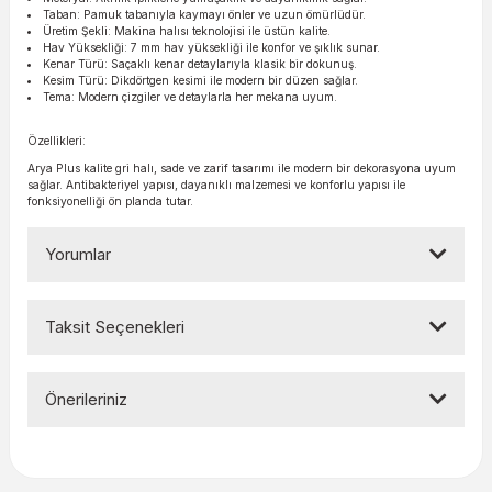
Taban: Pamuk tabanıyla kaymayı önler ve uzun ömürlüdür.
Üretim Şekli: Makina halısı teknolojisi ile üstün kalite.
Hav Yüksekliği: 7 mm hav yüksekliği ile konfor ve şıklık sunar.
Kenar Türü: Saçaklı kenar detaylarıyla klasik bir dokunuş.
Kesim Türü: Dikdörtgen kesimi ile modern bir düzen sağlar.
Tema: Modern çizgiler ve detaylarla her mekana uyum.
Özellikleri:
Arya Plus kalite gri halı, sade ve zarif tasarımı ile modern bir dekorasyona uyum
sağlar. Antibakteriyel yapısı, dayanıklı malzemesi ve konforlu yapısı ile
fonksiyonelliği ön planda tutar.
Yorumlar
Taksit Seçenekleri
Bu ürüne ilk yorumu siz yapın!
Önerileriniz
Yorum Yaz
Bu ürünün fiyat bilgisi, resim, ürün açıklamalarında ve diğer
konularda yetersiz gördüğünüz noktaları öneri formunu