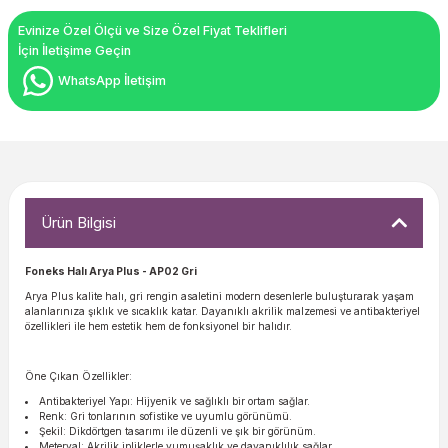
Evinize Özel Ölçü ve Size Özel Fiyat Teklifleri
İçin İletişime Geçin
WhatsApp İletişim
Ürün Bilgisi
Foneks Halı Arya Plus
- AP02 Gri
Arya Plus kalite halı, gri rengin asaletini modern desenlerle buluşturarak yaşam
alanlarınıza şıklık ve sıcaklık katar. Dayanıklı akrilik malzemesi ve antibakteriyel
özellikleri ile hem estetik hem de fonksiyonel bir halıdır.
Öne Çıkan Özellikler:
Antibakteriyel Yapı: Hijyenik ve sağlıklı bir ortam sağlar.
Renk: Gri tonlarının sofistike ve uyumlu görünümü.
Şekil: Dikdörtgen tasarımı ile düzenli ve şık bir görünüm.
Meteryal: Akrilik ipliklerle yumuşaklık ve dayanıklılık sağlar.