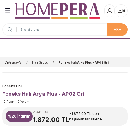
(
)
ARA
Anasayfa
Anasayfa
Halı Grubu
Foneks Halı Arya Plus - AP02 Gri
Foneks Halı
Foneks Halı Arya Plus - AP02 Gri
0 Puan - 0 Yorum
2.340,00 TL
*1.872,00 TL den
%20
İndirim
1.872,00 TL
başlayan taksitlerle!