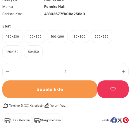
Marka
Foneks Halı
Barkod Kodu
43303677fb09e258a0
Ebat
160x230
100x300
100x200
80x300
200x290
120x180
80x150
Sepete Ekle
Tavsiye Et
Karşılaştır
Yorum Yaz
Hızlı Gönderi
Kargo Bedava
Paylaş