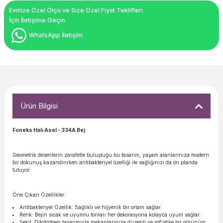
Evinize Özel Ölçü ve Size Özel Fiyat Teklifleri
İçin İletişime Geçin
WhatsApp İletişim
Ürün Bilgisi
Foneks Halı Asel
- 334A Bej
Geometrik desenlerin zarafetle buluştuğu bu tasarım, yaşam alanlarınıza modern
bir dokunuş kazandırırken antibakteriyel özelliği ile sağlığınızı da ön planda
tutuyor.
Öne Çıkan Özellikler:
Antibakteriyel Özellik: Sağlıklı ve hijyenik bir ortam sağlar.
Renk: Bejin sıcak ve uyumlu tonları her dekorasyona kolayca uyum sağlar.
Şekil: Dikdörtgen tasarımıyla mekanlarınıza düzenli ve sofistike bir görünüm