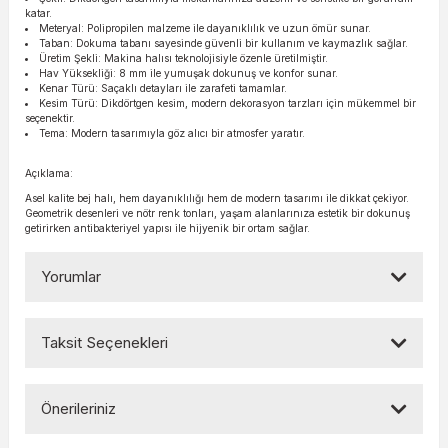
katar.
Meteryal: Polipropilen malzeme ile dayanıklılık ve uzun ömür sunar.
Taban: Dokuma tabanı sayesinde güvenli bir kullanım ve kaymazlık sağlar.
Üretim Şekli: Makina halısı teknolojisiyle özenle üretilmiştir.
Hav Yüksekliği: 8 mm ile yumuşak dokunuş ve konfor sunar.
Kenar Türü: Saçaklı detayları ile zarafeti tamamlar.
Kesim Türü: Dikdörtgen kesim, modern dekorasyon tarzları için mükemmel bir
seçenektir.
Tema: Modern tasarımıyla göz alıcı bir atmosfer yaratır.
Açıklama:
Asel kalite bej halı, hem dayanıklılığı hem de modern tasarımı ile dikkat çekiyor.
Geometrik desenleri ve nötr renk tonları, yaşam alanlarınıza estetik bir dokunuş
getirirken antibakteriyel yapısı ile hijyenik bir ortam sağlar.
Yorumlar
Taksit Seçenekleri
Bu ürüne ilk yorumu siz yapın!
Önerileriniz
Yorum Yaz