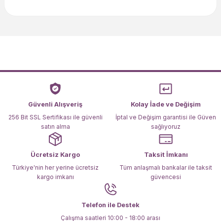
Bu ürünün fiyat bilgisi, resim, ürün açıklamalarında ve diğer
konularda yetersiz gördüğünüz noktaları öneri formunu
kullanarak tarafımıza iletebilirsiniz.
Görüş ve önerileriniz için teşekkür ederiz.
Ürün resmi kalitesiz, bozuk veya görüntülenemiyor.
Ürün açıklamasında eksik bilgiler bulunuyor.
Ürün bilgilerinde hatalar bulunuyor.
Ürün fiyatı diğer sitelerden daha pahalı.
Güvenli Alışveriş
Kolay İade ve Değişim
Bu ürüne benzer farklı alternatifler olmalı.
256 Bit SSL Sertifikası ile güvenli
İptal ve Değişim garantisi ile Güven
satın alma
sağlıyoruz
Ücretsiz Kargo
Taksit İmkanı
Türkiye'nin her yerine ücretsiz
Tüm anlaşmalı bankalar ile taksit
kargo imkanı
güvencesi
Gönder
Telefon ile Destek
Çalışma saatleri 10:00 - 18:00 arası